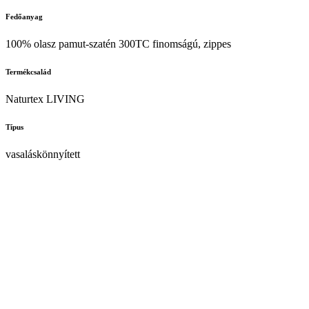
Fedőanyag
100% olasz pamut-szatén 300TC finomságú, zippes
Termékcsalád
Naturtex LIVING
Típus
vasaláskönnyített