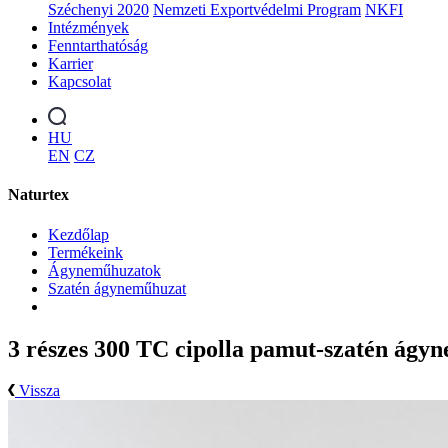
Széchenyi 2020
Nemzeti Exportvédelmi Program
NKFI
Intézmények
Fenntarthatóság
Karrier
Kapcsolat
HU
EN
CZ
Naturtex
Kezdőlap
Termékeink
Ágyneműhuzatok
Szatén ágyneműhuzat
3 részes 300 TC cipolla pamut-szatén ágy
Vissza