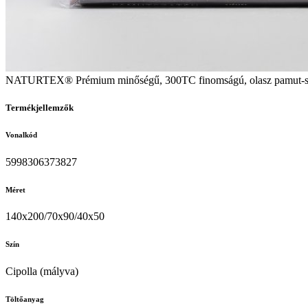
NATURTEX® Prémium minőségű, 300TC finomságú, olasz pamut-
Termékjellemzők
Vonalkód
5998306373827
Méret
140x200/70x90/40x50
Szín
Cipolla (mályva)
Töltőanyag