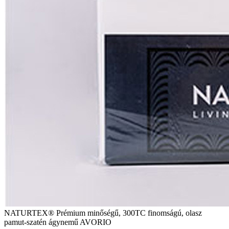
NATURTEX® Prémium minőségű, 300TC finomságú, olasz
pamut-szatén ágynemű AVORIO