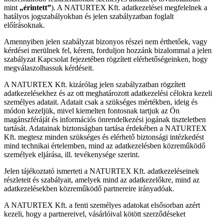
mint
„érintett”
). A NATURTEX Kft. adatkezelései megfelelnek a
hatályos jogszabályokban és jelen szabályzatban foglalt
előírásoknak.
Amennyiben jelen szabályzat bizonyos részei nem érthetőek, vagy
kérdései merülnek fel, kérem, forduljon hozzánk bizalommal a jelen
szabályzat Kapcsolat fejezetében rögzített elérhetőségeinken, hogy
megválaszolhassuk kérdéseit.
A NATURTEX Kft. kizárólag jelen szabályzatban rögzített
adatkezelésekhez és az ott meghatározott adatkezelési célokra kezeli
személyes adatait. Adatait csak a szükséges mértékben, ideig és
módon kezeljük, mivel kiemelten fontosnak tartjuk az Ön
magánszféráját és információs önrendelkezési jogának tiszteletben
tartását. Adatainak biztonságban tartása érdekében a NATURTEX
Kft. megtesz minden szükséges és elérhető biztonsági intézkedést
mind technikai értelemben, mind az adatkezelésben közreműködő
személyek eljárása, ill. tevékenysége szerint.
Jelen tájékoztató ismerteti a NATURTEX Kft. adatkezeléseinek
részleteit és szabályait, amelyek mind az adatkezelőkre, mind az
adatkezelésekben közreműködő partnereire irányadóak.
A NATURTEX Kft. a fenti személyes adatokat elsősorban azért
kezeli, hogy a partnereivel, vásárlóival kötött szerződéseket