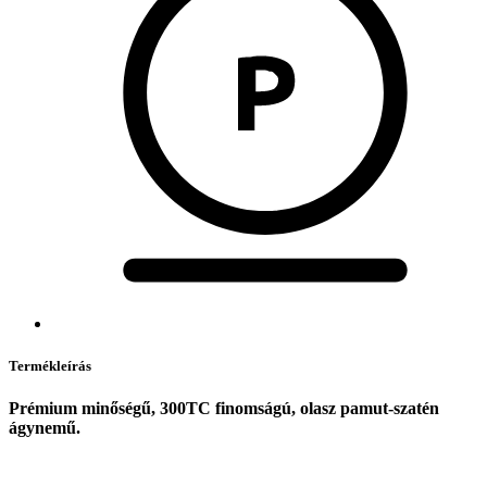
Termékleírás
Prémium minőségű, 300TC finomságú, olasz pamut-szatén
ágynemű.