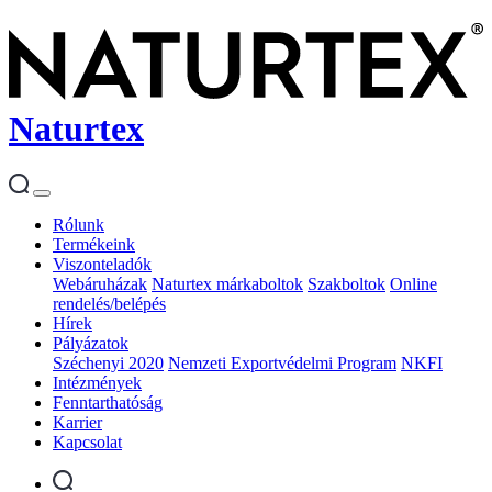
Naturtex
Rólunk
Termékeink
Viszonteladók
Webáruházak
Naturtex márkaboltok
Szakboltok
Online
rendelés/belépés
Hírek
Pályázatok
Széchenyi 2020
Nemzeti Exportvédelmi Program
NKFI
Intézmények
Fenntarthatóság
Karrier
Kapcsolat