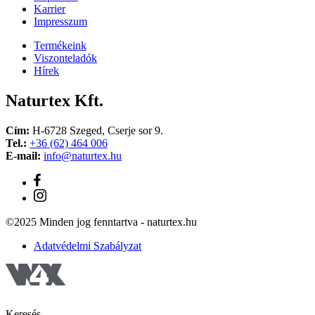
Karrier
Impresszum
Termékeink
Viszonteladók
Hírek
Naturtex Kft.
Cím:
H-6728 Szeged, Cserje sor 9.
Tel.:
+36 (62) 464 006
E-mail:
info@naturtex.hu
©2025 Minden jog fenntartva - naturtex.hu
Adatvédelmi Szabályzat
Keresés