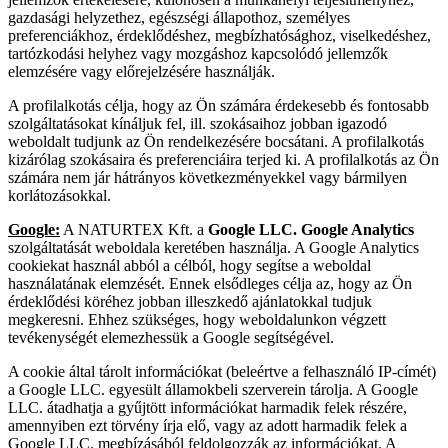
gazdasági helyzethez, egészségi állapothoz, személyes
preferenciákhoz, érdeklődéshez, megbízhatósághoz, viselkedéshez,
tartózkodási helyhez vagy mozgáshoz kapcsolódó jellemzők
elemzésére vagy előrejelzésére használják.
A profilalkotás célja, hogy az Ön számára érdekesebb és fontosabb
szolgáltatásokat kínáljuk fel, ill. szokásaihoz jobban igazodó
weboldalt tudjunk az Ön rendelkezésére bocsátani. A profilalkotás
kizárólag szokásaira és preferenciáira terjed ki. A profilalkotás az Ön
számára nem jár hátrányos következményekkel vagy bármilyen
korlátozásokkal.
Google:
A NATURTEX Kft. a
Google LLC. Google Analytics
szolgáltatását weboldala keretében használja. A Google Analytics
cookiekat használ abból a célból, hogy segítse a weboldal
használatának elemzését. Ennek elsődleges célja az, hogy az Ön
érdeklődési köréhez jobban illeszkedő ajánlatokkal tudjuk
megkeresni. Ehhez szükséges, hogy weboldalunkon végzett
tevékenységét elemezhessük a Google segítségével.
A cookie által tárolt információkat (beleértve a felhasználó IP-címét)
a Google LLC. egyesült államokbeli szerverein tárolja. A Google
LLC. átadhatja a gyűjtött információkat harmadik felek részére,
amennyiben ezt törvény írja elő, vagy az adott harmadik felek a
Google LLC. megbízásából feldolgozzák az információkat. A