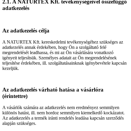
2.1. A NATURTEX Kft. tevékenységeivel összefüggő
adatkezelés
Az adatkezelés célja
A NATURTEX Kft. kereskedelmi tevékenységéhez szükséges az
adatkezelés annak érdekében, hogy Ön a szolgáltató felé
megrendelését leadhassa, és mi az Ön vásárlására vonatkozó
igényeit teljesítsük. Személyes adatait az Ön megrendelésének
teljesítése érdekében, ill. szolgáltatásainknak igénybevétele kapcsán
kezeljük.
Az adatkezelés várható hatása a vásárlóra
(érintettre)
A vásárlók számára az adatkezelés nem eredményez semmilyen
különös hatást, ill. nem hordoz semmilyen kiemelkedő kockázatot.
Az adatkezelés a termék iránti rendelés leadása kapcsán szerződés
alapján szükséges.