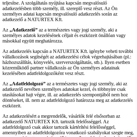
teljesítse. A szolgáltatás nyújtása kapcsán megvalósuló
adatkezelésben több személy, ill. szereplő vesz részt. Az Ön
személyes adatai kapcsán megvalósuló adatkezelés során az
adatkezelő a NATURTEX Kft.
Az
„Adatkezelő”
az a természetes vagy jogi személy, aki a
személyes adatok kezelésének céljait és eszközeit önállóan vagy
másokkal együtt meghatározza.
Az adatkezelés kapcsán a NATURTEX Kft. igénybe veheti további
vállalkozások segítségét az adatkezelési célok végrehajtásában (pl.:
házhozszállítás, könyvelés, szerverszolgáltatás, stb.). Ilyen esetben
közreműködő partner vállalkozás az Ön személyes adatainak
kezelésében adatfeldolgozóként vesz részt.
Az
„Adatfeldolgozó”
az a természetes vagy jogi személy, aki az
adatkezelő nevében személyes adatokat kezel, és többnyire csak
utasításokat hajt végre, ill. az adatkezelés szempontjából nem hoz
döntéseket, ill. nem az adatfeldolgozó határozza meg az adatkezelés
eszközeit.
Az adatkezelésért a megrendelők, vásárlók felé elsősorban az
adatkezelő NATURTEX Kft. tartozik felelősséggel. Az
adatfeldolgozó csak akkor tartozik kártérítési felelősséggel,
amennyiben az adatfeldolgozóra vonatkozó szabályokat szegte meg,