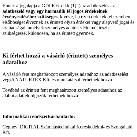
Ennek a jogalapja a GDPR 6. cikk (1) f) az adatkezelés az
adatkezelő vagy egy harmadik fél jogos érdekeinek
érvényesítéséhez szükséges
, kivéve, ha ezen érdekekkel szemben
elsőbbséget élveznek az érintett olyan érdekei vagy alapvető jogai és
szabadságai, amelyek személyes adatok védelmét teszik
szükségessé, különösen, ha az érintett gyermek.
Ki férhet hozzá a vásárló (érintett) személyes
adataihoz
A vásárló fent meghatározott személyes adataihoz az adatkezelést
végző NATURTEX Kft. és munkatársai férhetnek hozzá.
Továbbá az érintett fent meghatározott személyes adataihoz az
alábbi adatfeldolgozók férhetnek hozzá:
Informatikai rendszerkarbantartó:
Cégnév: DIGITAL Számitástechnikai Kereskedelmi- és Szolgáltató
Kft.