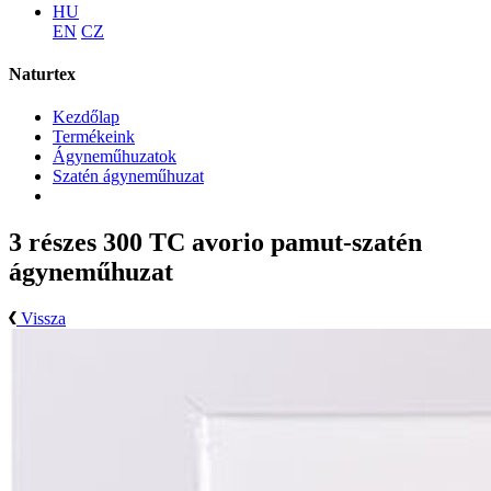
HU
EN
CZ
Naturtex
Kezdőlap
Termékeink
Ágyneműhuzatok
Szatén ágyneműhuzat
3 részes 300 TC avorio pamut-szatén
ágyneműhuzat
Vissza