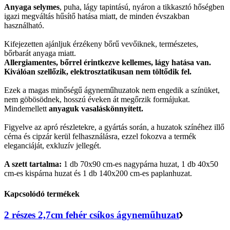
Anyaga selymes
, puha, lágy tapintású, nyáron a tikkasztó hőségben
igazi megváltás hűsítő hatása miatt, de minden évszakban
használható.
Kifejezetten ajánljuk érzékeny bőrű vevőiknek, természetes,
bőrbarát anyaga miatt.
Allergiamentes, bőrrel érintkezve kellemes, lágy hatása van.
Kiválóan szellőzik, elektrosztatikusan nem töltődik fel.
Ezek a magas minőségű ágyneműhuzatok nem engedik a színüket,
nem göbösödnek, hosszú éveken át megőrzik formájukat.
Mindemellett
anyaguk vasaláskönnyített.
Figyelve az apró részletekre, a gyártás során, a huzatok színéhez illő
cérna és cipzár kerül felhasználásra, ezzel fokozva a termék
eleganciáját, exkluzív jellegét.
A szett tartalma:
1 db 70x90 cm-es nagypárna huzat, 1 db 40x50
cm-es kispárna huzat és 1 db 140x200 cm-es paplanhuzat.
Kapcsolódó termékek
2 részes 2,7cm fehér csíkos ágyneműhuzat