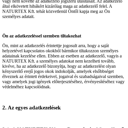
vagy nem követte az adatkezelő jogszerű utasításait. Az adatkezelő
által elkövetett hibákért kizárólag maga az adatkezelő felel. A
NATURTEX Kft. tehát közvetlenül Öntől kapja meg az Ön
személyes adatait.
Ön az adatkezeléssel szemben tiltakozhat
Ön, mint az adatkezelés érintettje jogosult arra, hogy a saját
helyzetével kapcsolatos okokból bármikor tiltakozzon személyes
adatainak kezelése ellen. Ebben az esetben az adatkezelő, vagyis a
NATURTEX Kft. a személyes adatokat nem kezelheti tovább,
kivéve, ha az adatkezelő bizonyítja, hogy az adatkezelést olyan
kényszerítő erejű jogos okok indokolják, amelyek elsőbbséget
élveznek az érintett érdekeivel, jogaival és szabadságaival szemben,
vagy amelyek jogi igények előterjesztéséhez, érvényesítéséhez vagy
védelméhez kapcsolódnak.
2. Az egyes adatkezelések