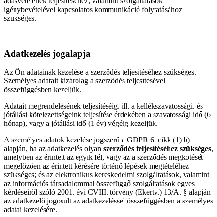
adásvételének teljesítéséhez, valamint szolgáltatások
igénybevételével kapcsolatos kommunikáció folytatásához
szükséges.
Adatkezelés jogalapja
Az Ön adatainak kezelése a szerződés teljesítéséhez szükséges.
Személyes adatait kizárólag a szerződés teljesítésével
összefüggésben kezeljük.
Adatait megrendelésének teljesítéséig, ill. a kellékszavatossági, és
jótállási kötelezettségeink teljesítése érdekében a szavatossági idő (6
hónap), vagy a jótállási idő (1 év) végéig kezeljük.
A személyes adatok kezelése jogszerű a GDPR 6. cikk (1) b)
alapján, ha az adatkezelés olyan
szerződés teljesítéséhez szükséges
,
amelyben az érintett az egyik fél, vagy az a szerződés megkötését
megelőzően az érintett kérésére történő lépések megtételéhez
szükséges; és az elektronikus kereskedelmi szolgáltatások, valamint
az információs társadalommal összefüggő szolgáltatások egyes
kérdéseiről szóló 2001. évi CVIII. törvény (Ekertv.) 13/A. § alapján
az adatkezelő jogosult az adatkezeléssel összefüggésben a személyes
adatai kezelésére.