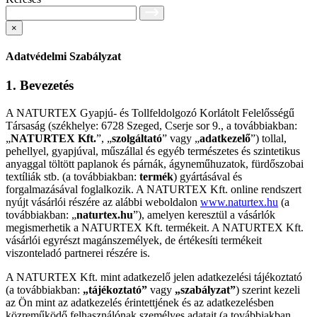
×
Adatvédelmi Szabályzat
1. Bevezetés
A NATURTEX Gyapjú- és Tollfeldolgozó Korlátolt Felelősségű
Társaság (székhelye: 6728 Szeged, Cserje sor 9., a továbbiakban:
„
NATURTEX Kft.
”, „
szolgáltató
” vagy „
adatkezelő
”) tollal,
pehellyel, gyapjúval, műszállal és egyéb természetes és szintetikus
anyaggal töltött paplanok és párnák, ágyneműhuzatok, fürdőszobai
textíliák stb. (a továbbiakban:
termék
) gyártásával és
forgalmazásával foglalkozik. A NATURTEX Kft. online rendszert
nyújt vásárlói részére az alábbi weboldalon
www.naturtex.hu
(a
továbbiakban: „
naturtex.hu
”), amelyen keresztül a vásárlók
megismerhetik a NATURTEX Kft. termékeit. A NATURTEX Kft.
vásárlói egyrészt magánszemélyek, de értékesíti termékeit
viszonteladó partnerei részére is.
A NATURTEX Kft. mint adatkezelő jelen adatkezelési tájékoztató
(a továbbiakban:
„tájékoztató”
vagy
„szabályzat”
) szerint kezeli
az Ön mint az adatkezelés érintettjének és az adatkezelésben
közreműködő felhasználónak személyes adatait (a továbbiakban