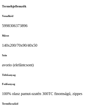
Termékjellemzők
Vonalkód
5998306373896
Méret
140x200/70x90/40x50
Szín
avorio (elefántcsont)
Töltőanyag
Fedőanyag
100% olasz pamut-szatén 300TC finomságú, zippes
Termékcsalád