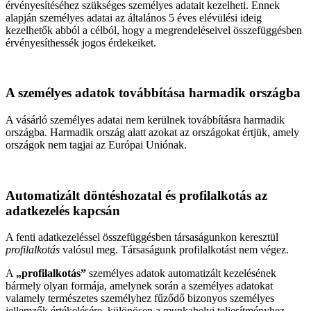
érvényesítéséhez szükséges személyes adatait kezelheti. Ennek
alapján személyes adatai az általános 5 éves elévülési ideig
kezelhetők abból a célból, hogy a megrendeléseivel összefüggésben
érvényesíthessék jogos érdekeiket.
A személyes adatok továbbítása harmadik országba
A vásárló személyes adatai nem kerülnek továbbításra harmadik
országba. Harmadik ország alatt azokat az országokat értjük, amely
országok nem tagjai az Európai Uniónak.
Automatizált döntéshozatal és profilalkotás az
adatkezelés kapcsán
A fenti adatkezeléssel összefüggésben társaságunkon keresztül
profilalkotás
valósul meg. Társaságunk profilalkotást nem végez.
A
„profilalkotás”
személyes adatok automatizált kezelésének
bármely olyan formája, amelynek során a személyes adatokat
valamely természetes személyhez fűződő bizonyos személyes
jellemzők értékelésére, különösen a munkahelyi teljesítményhez,