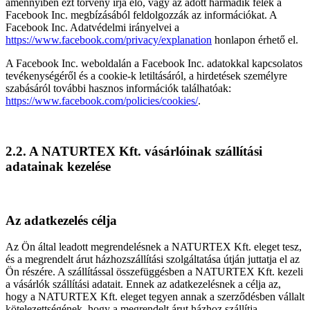
amennyiben ezt törvény írja elő, vagy az adott harmadik felek a
Facebook Inc. megbízásából feldolgozzák az információkat. A
Facebook Inc. Adatvédelmi irányelvei a
https://www.facebook.com/privacy/explanation
honlapon érhető el.
A Facebook Inc. weboldalán a Facebook Inc. adatokkal kapcsolatos
tevékenységéről és a cookie-k letiltásáról, a hirdetések személyre
szabásáról további hasznos információk találhatóak:
https://www.facebook.com/policies/cookies/
.
2.2. A NATURTEX Kft. vásárlóinak szállítási
adatainak kezelése
Az adatkezelés célja
Az Ön által leadott megrendelésnek a NATURTEX Kft. eleget tesz,
és a megrendelt árut házhozszállítási szolgáltatása útján juttatja el az
Ön részére. A szállítással összefüggésben a NATURTEX Kft. kezeli
a vásárlók szállítási adatait. Ennek az adatkezelésnek a célja az,
hogy a NATURTEX Kft. eleget tegyen annak a szerződésben vállalt
kötelezettségének, hogy a megrendelt árut házhoz szállítja.