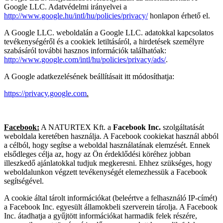
Google LLC. Adatvédelmi irányelvei a
http://www.google.hu/intl/hu/policies/privacy/
honlapon érhető el.
A Google LLC. weboldalán a Google LLC. adatokkal kapcsolatos
tevékenységéről és a cookiek letiltásáról, a hirdetések személyre
szabásáról további hasznos információk találhatóak:
http://www.google.com/intl/hu/policies/privacy/ads/
.
A Google adatkezelésének beállításait itt módosíthatja:
https://privacy.google.com
.
Facebook:
A NATURTEX Kft. a
Facebook Inc.
szolgáltatását
weboldala keretében használja. A Facebook cookiekat használ abból
a célból, hogy segítse a weboldal használatának elemzését. Ennek
elsődleges célja az, hogy az Ön érdeklődési köréhez jobban
illeszkedő ajánlatokkal tudjuk megkeresni. Ehhez szükséges, hogy
weboldalunkon végzett tevékenységét elemezhessük a Facebook
segítségével.
A cookie által tárolt információkat (beleértve a felhasználó IP-címét)
a Facebook Inc. egyesült államokbeli szerverein tárolja. A Facebook
Inc. átadhatja a gyűjtött információkat harmadik felek részére,