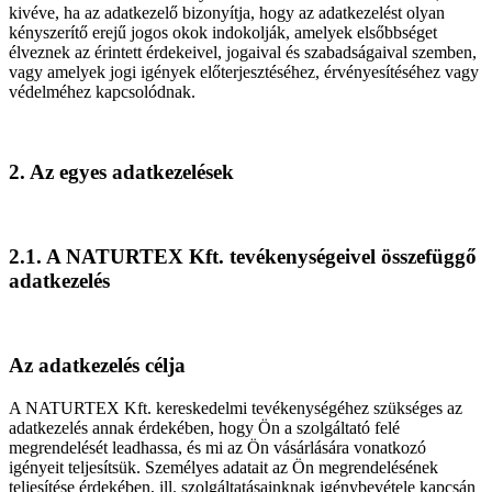
kivéve, ha az adatkezelő bizonyítja, hogy az adatkezelést olyan
kényszerítő erejű jogos okok indokolják, amelyek elsőbbséget
élveznek az érintett érdekeivel, jogaival és szabadságaival szemben,
vagy amelyek jogi igények előterjesztéséhez, érvényesítéséhez vagy
védelméhez kapcsolódnak.
2. Az egyes adatkezelések
2.1. A NATURTEX Kft. tevékenységeivel összefüggő
adatkezelés
Az adatkezelés célja
A NATURTEX Kft. kereskedelmi tevékenységéhez szükséges az
adatkezelés annak érdekében, hogy Ön a szolgáltató felé
megrendelését leadhassa, és mi az Ön vásárlására vonatkozó
igényeit teljesítsük. Személyes adatait az Ön megrendelésének
teljesítése érdekében, ill. szolgáltatásainknak igénybevétele kapcsán