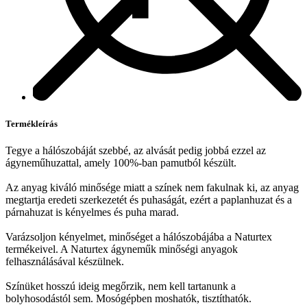
Termékleírás
Tegye a hálószobáját szebbé, az alvását pedig jobbá ezzel az
ágyneműhuzattal, amely 100%-ban pamutból készült.
Az anyag kiváló minősége miatt a színek nem fakulnak ki, az anyag
megtartja eredeti szerkezetét és puhaságát, ezért a paplanhuzat és a
párnahuzat is kényelmes és puha marad.
Varázsoljon kényelmet, minőséget a hálószobájába a Naturtex
termékeivel. A Naturtex ágyneműk minőségi anyagok
felhasználásával készülnek.
Színüket hosszú ideig megőrzik, nem kell tartanunk a
bolyhosodástól sem. Mosógépben moshatók, tisztíthatók.