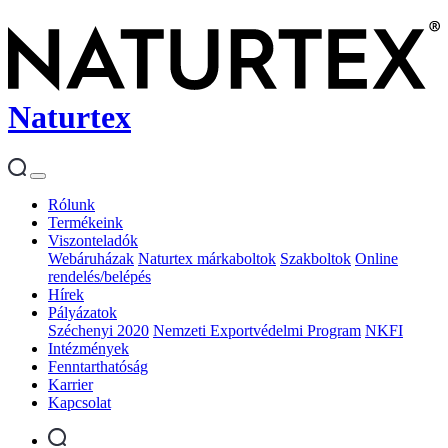
Naturtex
Rólunk
Termékeink
Viszonteladók
Webáruházak
Naturtex márkaboltok
Szakboltok
Online
rendelés/belépés
Hírek
Pályázatok
Széchenyi 2020
Nemzeti Exportvédelmi Program
NKFI
Intézmények
Fenntarthatóság
Karrier
Kapcsolat