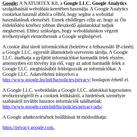
Google:
A NATURTEX Kft. a
Google LLC. Google Analytics
szolgáltatását weboldala keretében használja. A Google Analytics
cookiekat használ abból a célból, hogy segítse a weboldal
használatának elemzését. Ennek elsődleges célja az, hogy az Ön
érdeklődési köréhez jobban illeszkedő ajánlatokkal tudjuk
megkeresni. Ehhez szükséges, hogy weboldalunkon végzett
tevékenységét elemezhessük a Google segítségével.
A cookie által tárolt információkat (beleértve a felhasználó IP-címét)
a Google LLC. egyesült államokbeli szerverein tárolja. A Google
LLC. átadhatja a gyűjtött információkat harmadik felek részére,
amennyiben ezt törvény írja elő, vagy az adott harmadik felek a
Google LLC. megbízásából feldolgozzák az információkat. A
Google LLC. Adatvédelmi irányelvei a
http://www.google.hu/intl/hu/policies/privacy/
honlapon érhető el.
A Google LLC. weboldalán a Google LLC. adatokkal kapcsolatos
tevékenységéről és a cookiek letiltásáról, a hirdetések személyre
szabásáról további hasznos információk találhatóak:
http://www.google.com/intl/hu/policies/privacy/ads/
.
A Google adatkezelésének beállításait itt módosíthatja:
https://privacy.google.com
.