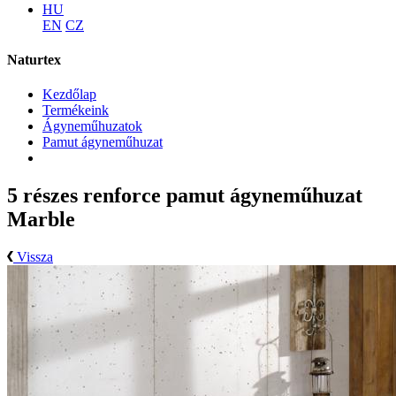
HU
EN
CZ
Naturtex
Kezdőlap
Termékeink
Ágyneműhuzatok
Pamut ágyneműhuzat
5 részes renforce pamut ágyneműhuzat
Marble
Vissza