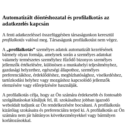
Automatizált döntéshozatal és profilalkotás az
adatkezelés kapcsán
A fenti adatkezeléssel összefüggésben társaságunkon keresztül
profilalkotás
valósul meg. Társaságunk profilalkotást nem végez.
A
„profilalkotás”
személyes adatok automatizált kezelésének
bármely olyan formája, amelynek során a személyes adatokat
valamely természetes személyhez fűződő bizonyos személyes
jellemzők értékelésére, különösen a munkahelyi teljesítményhez,
gazdasági helyzethez, egészségi állapothoz, személyes
preferenciákhoz, érdeklődéshez, megbízhatósághoz, viselkedéshez,
tartózkodási helyhez vagy mozgáshoz kapcsolódó jellemzők
elemzésére vagy előrejelzésére használják.
A profilalkotás célja, hogy az Ön számára érdekesebb és fontosabb
szolgáltatásokat kínáljuk fel, ill. szokásaihoz jobban igazodó
weboldalt tudjunk az Ön rendelkezésére bocsátani. A profilalkotás
kizárólag szokásaira és preferenciáira terjed ki. A profilalkotás az Ön
számára nem jár hátrányos következményekkel vagy bármilyen
korlátozásokkal.