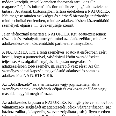
módon kezeljük, mivel kiemelten fontosnak tartjuk az Ön
magánszféráját és információs önrendelkezési jogának tiszteletben
tartását. Adatainak biztonságban tartása érdekében a NATURTEX
Kft. megtesz minden szükséges és elérhető biztonsági intézkedést
mind technikai értelemben, mind az adatkezelésben közreműködő
személyek eljárása, ill. tevékenysége szerint.
Jelen tájékoztató ismerteti a NATURTEX Kft. adatkezeléseinek
részleteit és szabályait, amelyek mind az adatkezelőkre, mind az
adatkezelésekben közreműködő partnereire irányadóak.
A NATURTEX Kft. a fenti személyes adatokat elsősorban azért
kezeli, hogy a partnereivel, vásárlóival kötött szerződéseket
teljesítse. A szolgáltatás nyújtása kapcsán megvalósuló
adatkezelésben több személy, ill. szereplő vesz részt. Az Ön
személyes adatai kapcsán megvalósuló adatkezelés során az
adatkezelő a NATURTEX Kft.
Az
„Adatkezelő”
az a természetes vagy jogi személy, aki a
személyes adatok kezelésének céljait és eszközeit önállóan vagy
másokkal együtt meghatározza.
Az adatkezelés kapcsán a NATURTEX Kft. igénybe veheti további
vállalkozások segítségét az adatkezelési célok végrehajtásában (pl.:
házhozszállítás, könyvelés, szerverszolgáltatás, stb.). Ilyen esetben