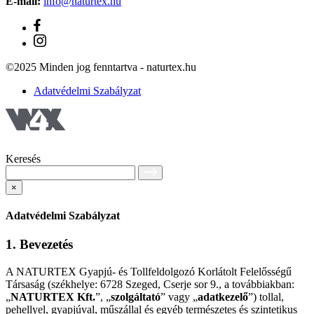
E-mail:
info@naturtex.hu
©2025 Minden jog fenntartva - naturtex.hu
Adatvédelmi Szabályzat
Keresés
×
Adatvédelmi Szabályzat
1. Bevezetés
A NATURTEX Gyapjú- és Tollfeldolgozó Korlátolt Felelősségű
Társaság (székhelye: 6728 Szeged, Cserje sor 9., a továbbiakban:
„
NATURTEX Kft.
”, „
szolgáltató
” vagy „
adatkezelő
”) tollal,
pehellyel, gyapjúval, műszállal és egyéb természetes és szintetikus