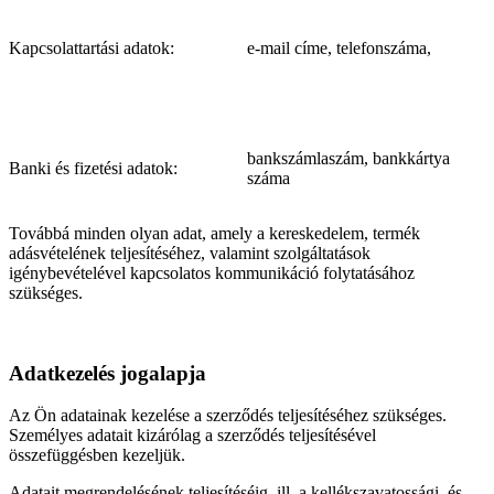
Kapcsolattartási adatok:
e-mail címe, telefonszáma,
bankszámlaszám, bankkártya
Banki és fizetési adatok:
száma
Továbbá minden olyan adat, amely a kereskedelem, termék
adásvételének teljesítéséhez, valamint szolgáltatások
igénybevételével kapcsolatos kommunikáció folytatásához
szükséges.
Adatkezelés jogalapja
Az Ön adatainak kezelése a szerződés teljesítéséhez szükséges.
Személyes adatait kizárólag a szerződés teljesítésével
összefüggésben kezeljük.
Adatait megrendelésének teljesítéséig, ill. a kellékszavatossági, és