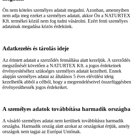
Ön nem köteles személyes adatait megadni. Azonban, amennyiben
nem adja meg ezeket a személyes adatait, akkor Ön a NATURTEX
Kft. termékei közül nem fog tudni vásárolni. Ezért fenti személyes
adatainak megadása közös érdekünk.
Adatkezelés és tárolás ideje
Az érintett adatait a szerződés fennállása alatt kezeljük. A szerződés
megszűnését követően a NATURTEX Kft. a jogos érdekeinek
érvényesítéséhez szükséges személyes adatait kezelheti. Ennek
alapján személyes adatai az általános 5 éves elévülési ideig
kezelhetők abból a célból, hogy a megrendeléseivel összefüggésben
érvényesíthessék jogos érdekeiket.
A személyes adatok továbbítása harmadik országba
A vásárló személyes adatai nem kerülnek továbbításra harmadik
országba. Harmadik ország alatt azokat az országokat értjük, amely
országok nem tagjai az Európai Uniónak.