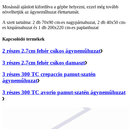
Mosásnál ajánlott kifordítva a gépbe helyezni, ezzel még tovább
növelhetjük az ágyneműhuzat élettartamát.
A szett tartalma: 2 db 70x90 cm-es nagypárnahuzat, 2 db 40x50 cm-
es kispárnahuzat és 1 db 200x220 cm-es paplanhuzat
Kapcsolódó termékek
2 részes 2,7cm fehér csíkos ágyneműhuzat
3 részes 2,7cm fehér csíkos damaszt
3 részes 300 TC crepaccio pamut-szatén
ágyneműhuzat
3 részes 300 TC avorio pamut-szatén ágyneműhuzat