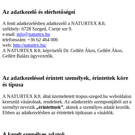
Az adatkezelő és elérhetőségei
A fenti adatkezelésben adatkezelő a NATURTEX Kft.
székhely: 6728 Szeged, Cserje sor 9.
e-mail:
info@naturtex.hu
telefonszám: +36 62 464 006
web:
http://naturtex.hu/
A NATURTEX Kft. képviselői Dr. Gellért Ákos, Gellért Ákos,
Gellért Balázs ügyvezetők.
Az adatkezeléssel érintett személyek, érintettek köre
és típusa
A NATURTEX Kft. által üzemeltetett tropus-szeged.hu weboldalon
keresztül vásárolnak, rendelnek. Az adatkezelés szempontjából azt a
személyt nevezik
„érintettnek”
, akinek a személyes adatát kezelik.
Ebben az adatkezelésben az érintettek tipikusan a vásárlók.
A kezelt személyes adatok