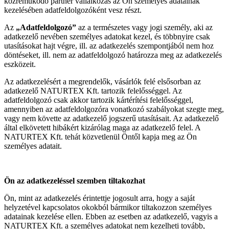
közreműködő partner vállalkozás az Ön személyes adatainak
kezelésében adatfeldolgozóként vesz részt.
Az
„Adatfeldolgozó”
az a természetes vagy jogi személy, aki az
adatkezelő nevében személyes adatokat kezel, és többnyire csak
utasításokat hajt végre, ill. az adatkezelés szempontjából nem hoz
döntéseket, ill. nem az adatfeldolgozó határozza meg az adatkezelés
eszközeit.
Az adatkezelésért a megrendelők, vásárlók felé elsősorban az
adatkezelő NATURTEX Kft. tartozik felelősséggel. Az
adatfeldolgozó csak akkor tartozik kártérítési felelősséggel,
amennyiben az adatfeldolgozóra vonatkozó szabályokat szegte meg,
vagy nem követte az adatkezelő jogszerű utasításait. Az adatkezelő
által elkövetett hibákért kizárólag maga az adatkezelő felel. A
NATURTEX Kft. tehát közvetlenül Öntől kapja meg az Ön
személyes adatait.
Ön az adatkezeléssel szemben tiltakozhat
Ön, mint az adatkezelés érintettje jogosult arra, hogy a saját
helyzetével kapcsolatos okokból bármikor tiltakozzon személyes
adatainak kezelése ellen. Ebben az esetben az adatkezelő, vagyis a
NATURTEX Kft. a személyes adatokat nem kezelheti tovább,