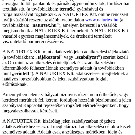
anyaggal töltött paplanok és párnák, ágyneműhuzatok, fürdőszobai
textíliák stb. (a továbbiakban:
termék
) gyártásával és
forgalmazásával foglalkozik. A NATURTEX Kft. online rendszert
nyújt vásárlói részére az alábbi weboldalon
www.naturtex.hu
(a
továbbiakban: „
naturtex.hu
”), amelyen keresztül a vásárlók
megismerhetik a NATURTEX Kft. termékeit. A NATURTEX Kft.
vásárlói egyrészt magánszemélyek, de értékesíti termékeit
viszonteladó partnerei részére is.
A NATURTEX Kft. mint adatkezelő jelen adatkezelési tájékoztató
(a továbbiakban:
„tájékoztató”
vagy
„szabályzat”
) szerint kezeli
az Ön mint az adatkezelés érintettjének és az adatkezelésben
közreműködő felhasználónak személyes adatait (a továbbiakban
mint
„érintett”
). A NATURTEX Kft. adatkezelései megfelelnek a
hatályos jogszabályokban és jelen szabályzatban foglalt
előírásoknak.
Amennyiben jelen szabályzat bizonyos részei nem érthetőek, vagy
kérdései merülnek fel, kérem, forduljon hozzánk bizalommal a jelen
szabályzat Kapcsolat fejezetében rögzített elérhetőségeinken, hogy
megválaszolhassuk kérdéseit.
A NATURTEX Kft. kizárólag jelen szabályzatban rögzített
adatkezelésekhez és az ott meghatározott adatkezelési célokra kezeli
személyes adatait. Adatait csak a szükséges mértékben, ideig és