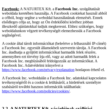
Facebook:
A NATURTEX Kft. a
Facebook Inc.
szolgáltatását
weboldala keretében használja. A Facebook cookiekat használ abból
a célból, hogy segítse a weboldal használatának elemzését. Ennek
elsődleges célja az, hogy az Ön érdeklődési köréhez jobban
illeszkedő ajánlatokkal tudjuk megkeresni. Ehhez szükséges, hogy
weboldalunkon végzett tevékenységét elemezhessük a Facebook
segítségével.
A cookie által tárolt információkat (beleértve a felhasználó IP-címét)
a Facebook Inc. egyesült államokbeli szerverein tárolja. A Facebook
Inc. átadhatja a gyűjtött információkat harmadik felek részére,
amennyiben ezt törvény írja elő, vagy az adott harmadik felek a
Facebook Inc. megbízásából feldolgozzák az információkat. A
Facebook Inc. Adatvédelmi irányelvei a
https://www.facebook.com/privacy/explanation
honlapon érhető el.
A Facebook Inc. weboldalán a Facebook Inc. adatokkal kapcsolatos
tevékenységéről és a cookie-k letiltásáról, a hirdetések személyre
szabásáról további hasznos információk találhatóak:
https://www.facebook.com/policies/cookies/
.
2.2. A NATURTEX Kft. vásárlóinak szállítási