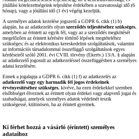
jótállási kötelezettségeink teljesítése érdekében a szavatossági idő (6
hónap), vagy a jótállási idő (1 év) végéig kezeljük.
A személyes adatok kezelése jogszerű a GDPR 6. cikk (1) b)
alapján, ha az adatkezelés olyan
szerződés teljesítéséhez szükséges
,
amelyben az érintett az egyik fél, vagy az a szerződés megkötését
megelőzően az érintett kérésére történő lépések megtételéhez
szükséges; és az elektronikus kereskedelmi szolgáltatások, valamint
az információs társadalommal összefüggő szolgáltatások egyes
kérdéseiről szóló 2001. évi CVIII. törvény (Ekertv.) 13/A. § alapján
az adatkezelő jogosult az adatkezeléssel összefüggésben a személyes
adatai kezelésére.
Ennek a jogalapja a GDPR 6. cikk (1) f) az adatkezelés az
adatkezelő vagy egy harmadik fél jogos érdekeinek
érvényesítéséhez szükséges
, kivéve, ha ezen érdekekkel szemben
elsőbbséget élveznek az érintett olyan érdekei vagy alapvető jogai és
szabadságai, amelyek személyes adatok védelmét teszik
szükségessé, különösen, ha az érintett gyermek.
Ki férhet hozzá a vásárló (érintett) személyes
adataihoz