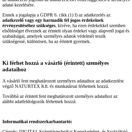
adatai kezelésére.
Ennek a jogalapja a GDPR 6. cikk (1) f) az adatkezelés az
adatkezelő vagy egy harmadik fél jogos érdekeinek
érvényesítéséhez szükséges
, kivéve, ha ezen érdekekkel szemben
elsőbbséget élveznek az érintett olyan érdekei vagy alapvető jogai és
szabadságai, amelyek személyes adatok védelmét teszik
szükségessé, különösen, ha az érintett gyermek.
Ki férhet hozzá a vásárló (érintett) személyes
adataihoz
A vásárló fent meghatározott személyes adataihoz az adatkezelést
végző NATURTEX Kft. és munkatársai férhetnek hozzá.
Továbbá az érintett fent meghatározott személyes adataihoz az
alábbi adatfeldolgozók férhetnek hozzá:
Informatikai rendszerkarbantartó:
Cégnév: DIGITAL Számitástechnikai Kereskedelmi- és Szolgáltató