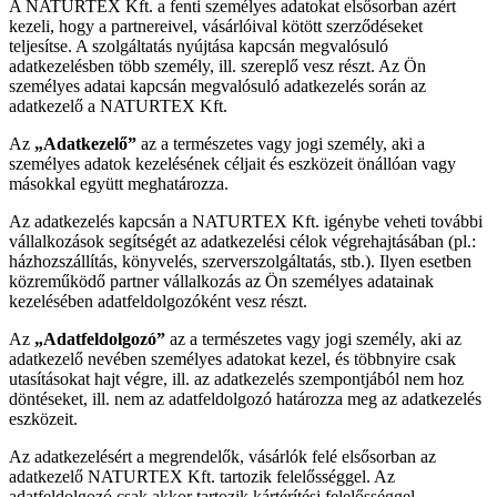
A NATURTEX Kft. a fenti személyes adatokat elsősorban azért
kezeli, hogy a partnereivel, vásárlóival kötött szerződéseket
teljesítse. A szolgáltatás nyújtása kapcsán megvalósuló
adatkezelésben több személy, ill. szereplő vesz részt. Az Ön
személyes adatai kapcsán megvalósuló adatkezelés során az
adatkezelő a NATURTEX Kft.
Az
„Adatkezelő”
az a természetes vagy jogi személy, aki a
személyes adatok kezelésének céljait és eszközeit önállóan vagy
másokkal együtt meghatározza.
Az adatkezelés kapcsán a NATURTEX Kft. igénybe veheti további
vállalkozások segítségét az adatkezelési célok végrehajtásában (pl.:
házhozszállítás, könyvelés, szerverszolgáltatás, stb.). Ilyen esetben
közreműködő partner vállalkozás az Ön személyes adatainak
kezelésében adatfeldolgozóként vesz részt.
Az
„Adatfeldolgozó”
az a természetes vagy jogi személy, aki az
adatkezelő nevében személyes adatokat kezel, és többnyire csak
utasításokat hajt végre, ill. az adatkezelés szempontjából nem hoz
döntéseket, ill. nem az adatfeldolgozó határozza meg az adatkezelés
eszközeit.
Az adatkezelésért a megrendelők, vásárlók felé elsősorban az
adatkezelő NATURTEX Kft. tartozik felelősséggel. Az
adatfeldolgozó csak akkor tartozik kártérítési felelősséggel,