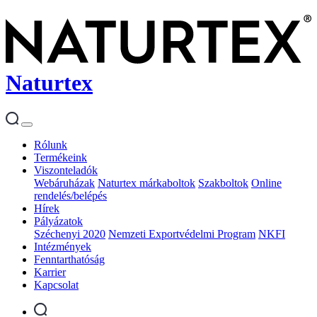
Naturtex
Rólunk
Termékeink
Viszonteladók
Webáruházak
Naturtex márkaboltok
Szakboltok
Online
rendelés/belépés
Hírek
Pályázatok
Széchenyi 2020
Nemzeti Exportvédelmi Program
NKFI
Intézmények
Fenntarthatóság
Karrier
Kapcsolat