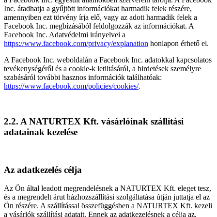
Inc. átadhatja a gyűjtött információkat harmadik felek részére,
amennyiben ezt törvény írja elő, vagy az adott harmadik felek a
Facebook Inc. megbízásából feldolgozzák az információkat. A
Facebook Inc. Adatvédelmi irányelvei a
https://www.facebook.com/privacy/explanation
honlapon érhető el.
A Facebook Inc. weboldalán a Facebook Inc. adatokkal kapcsolatos
tevékenységéről és a cookie-k letiltásáról, a hirdetések személyre
szabásáról további hasznos információk találhatóak:
https://www.facebook.com/policies/cookies/
.
2.2. A NATURTEX Kft. vásárlóinak szállítási
adatainak kezelése
Az adatkezelés célja
Az Ön által leadott megrendelésnek a NATURTEX Kft. eleget tesz,
és a megrendelt árut házhozszállítási szolgáltatása útján juttatja el az
Ön részére. A szállítással összefüggésben a NATURTEX Kft. kezeli
a vásárlók szállítási adatait. Ennek az adatkezelésnek a célja az,