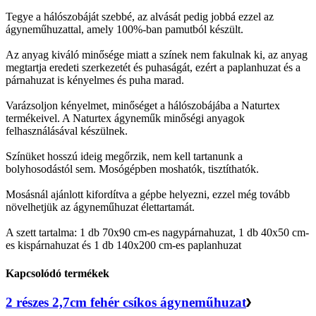
Tegye a hálószobáját szebbé, az alvását pedig jobbá ezzel az
ágyneműhuzattal, amely 100%-ban pamutból készült.
Az anyag kiváló minősége miatt a színek nem fakulnak ki, az anyag
megtartja eredeti szerkezetét és puhaságát, ezért a paplanhuzat és a
párnahuzat is kényelmes és puha marad.
Varázsoljon kényelmet, minőséget a hálószobájába a Naturtex
termékeivel. A Naturtex ágyneműk minőségi anyagok
felhasználásával készülnek.
Színüket hosszú ideig megőrzik, nem kell tartanunk a
bolyhosodástól sem. Mosógépben moshatók, tisztíthatók.
Mosásnál ajánlott kifordítva a gépbe helyezni, ezzel még tovább
növelhetjük az ágyneműhuzat élettartamát.
A szett tartalma: 1 db 70x90 cm-es nagypárnahuzat, 1 db 40x50 cm-
es kispárnahuzat és 1 db 140x200 cm-es paplanhuzat
Kapcsolódó termékek
2 részes 2,7cm fehér csíkos ágyneműhuzat