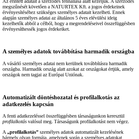
Az érintett adatait a szerződés fennállása alatt kezeljük. A szerződés
megszűnését követően a NATURTEX Kft. a jogos érdekeinek
érvényesítéséhez szükséges személyes adatait kezelheti. Ennek
alapján személyes adatai az általános 5 éves elévülési ideig
kezelhetők abból a célból, hogy a megrendeléseivel összefüggésben
érvényesíthessék jogos érdekeiket.
A személyes adatok továbbítása harmadik országba
A vásárló személyes adatai nem kerülnek továbbításra harmadik
országba. Harmadik ország alatt azokat az országokat értjük, amely
országok nem tagjai az Európai Uniónak.
Automatizált döntéshozatal és profilalkotás az
adatkezelés kapcsán
A fenti adatkezeléssel összefüggésben társaságunkon keresztül
profilalkotás
valósul meg. Társaságunk profilalkotást nem végez.
A
„profilalkotás”
személyes adatok automatizált kezelésének
bármely olyan formája, amelynek során a személyes adatokat