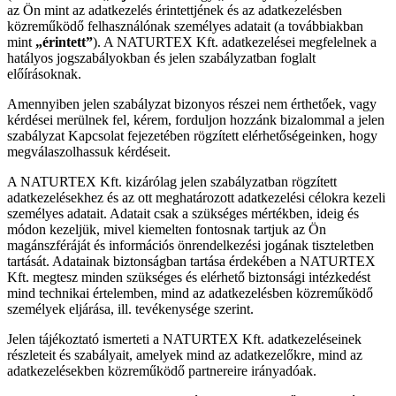
az Ön mint az adatkezelés érintettjének és az adatkezelésben
közreműködő felhasználónak személyes adatait (a továbbiakban
mint
„érintett”
). A NATURTEX Kft. adatkezelései megfelelnek a
hatályos jogszabályokban és jelen szabályzatban foglalt
előírásoknak.
Amennyiben jelen szabályzat bizonyos részei nem érthetőek, vagy
kérdései merülnek fel, kérem, forduljon hozzánk bizalommal a jelen
szabályzat Kapcsolat fejezetében rögzített elérhetőségeinken, hogy
megválaszolhassuk kérdéseit.
A NATURTEX Kft. kizárólag jelen szabályzatban rögzített
adatkezelésekhez és az ott meghatározott adatkezelési célokra kezeli
személyes adatait. Adatait csak a szükséges mértékben, ideig és
módon kezeljük, mivel kiemelten fontosnak tartjuk az Ön
magánszféráját és információs önrendelkezési jogának tiszteletben
tartását. Adatainak biztonságban tartása érdekében a NATURTEX
Kft. megtesz minden szükséges és elérhető biztonsági intézkedést
mind technikai értelemben, mind az adatkezelésben közreműködő
személyek eljárása, ill. tevékenysége szerint.
Jelen tájékoztató ismerteti a NATURTEX Kft. adatkezeléseinek
részleteit és szabályait, amelyek mind az adatkezelőkre, mind az
adatkezelésekben közreműködő partnereire irányadóak.