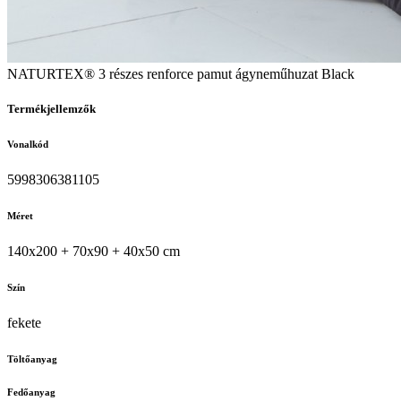
NATURTEX® 3 részes renforce pamut ágyneműhuzat Black
Termékjellemzők
Vonalkód
5998306381105
Méret
140x200 + 70x90 + 40x50 cm
Szín
fekete
Töltőanyag
Fedőanyag