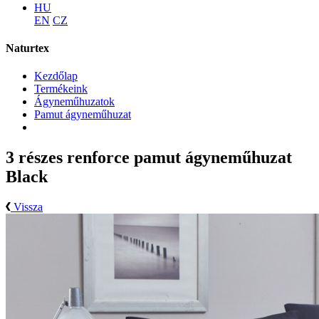
HU
EN
CZ
Naturtex
Kezdőlap
Termékeink
Ágyneműhuzatok
Pamut ágyneműhuzat
3 részes renforce pamut ágyneműhuzat
Black
Vissza