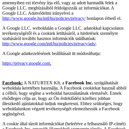
amennyiben ezt törvény írja elő, vagy az adott harmadik felek a
Google LLC. megbízásából feldolgozzák az információkat. A
Google LLC. Adatvédelmi irányelvei a
http://www.google.hu/intl/hu/policies/privacy/
honlapon érhető el.
A Google LLC. weboldalán a Google LLC. adatokkal kapcsolatos
tevékenységéről és a cookiek letiltásáról, a hirdetések személyre
szabásáról további hasznos információk találhatóak:
http://www.google.com/intl/hu/policies/privacy/ads/
.
A Google adatkezelésének beállításait itt módosíthatja:
https://privacy.google.com
.
Facebook:
A NATURTEX Kft. a
Facebook Inc.
szolgáltatását
weboldala keretében használja. A Facebook cookiekat használ abból
a célból, hogy segítse a weboldal használatának elemzését. Ennek
elsődleges célja az, hogy az Ön érdeklődési köréhez jobban
illeszkedő ajánlatokkal tudjuk megkeresni. Ehhez szükséges, hogy
weboldalunkon végzett tevékenységét elemezhessük a Facebook
segítségével.
A cookie által tárolt információkat (beleértve a felhasználó IP-címét)
a Facebook Inc. egyesült államokbeli szerverein tárolja. A Facebook