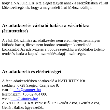
hogy a NATURTEX Kft. eleget tegyen annak a szerződésben vállalt
kötelezettségének, hogy a megrendelt árut házhoz szállítja.
Az adatkezelés várható hatása a vásárlókra
(érintettekre)
A vásárlók számára az adatkezelés nem eredményez semmilyen
különös hatást, illetve nem hordoz semmilyen kiemelkedő
kockázatot. Az adatkezelés a tropus-szeged.hu weboldalon történő
rendelés leadása kapcsán szerződés alapján szükséges.
Az adatkezelő és elérhetőségei
A fenti adatkezelésben adatkezelő a NATURTEX Kft.
székhely: 6728 Szeged, Cserje sor 9.
e-mail:
info@naturtex.hu
telefonszám: +36 62 464 006
web:
http://naturtex.hu/
A NATURTEX Kft. képviselői Dr. Gellért Ákos, Gellért Ákos,
Gellért Balázs ügyvezetők.