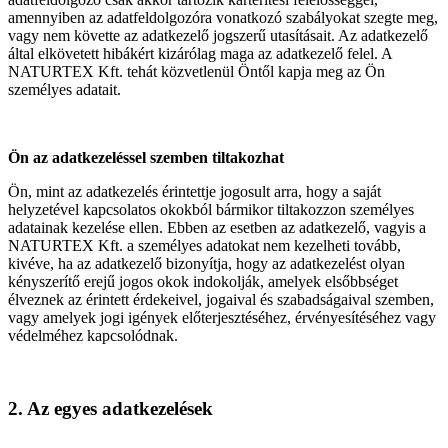
amennyiben az adatfeldolgozóra vonatkozó szabályokat szegte meg,
vagy nem követte az adatkezelő jogszerű utasításait. Az adatkezelő
által elkövetett hibákért kizárólag maga az adatkezelő felel. A
NATURTEX Kft. tehát közvetlenül Öntől kapja meg az Ön
személyes adatait.
Ön az adatkezeléssel szemben tiltakozhat
Ön, mint az adatkezelés érintettje jogosult arra, hogy a saját
helyzetével kapcsolatos okokból bármikor tiltakozzon személyes
adatainak kezelése ellen. Ebben az esetben az adatkezelő, vagyis a
NATURTEX Kft. a személyes adatokat nem kezelheti tovább,
kivéve, ha az adatkezelő bizonyítja, hogy az adatkezelést olyan
kényszerítő erejű jogos okok indokolják, amelyek elsőbbséget
élveznek az érintett érdekeivel, jogaival és szabadságaival szemben,
vagy amelyek jogi igények előterjesztéséhez, érvényesítéséhez vagy
védelméhez kapcsolódnak.
2. Az egyes adatkezelések