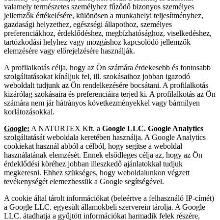
valamely természetes személyhez fűződő bizonyos személyes
jellemzők értékelésére, különösen a munkahelyi teljesítményhez,
gazdasági helyzethez, egészségi állapothoz, személyes
preferenciákhoz, érdeklődéshez, megbízhatósághoz, viselkedéshez,
tartózkodási helyhez vagy mozgáshoz kapcsolódó jellemzők
elemzésére vagy előrejelzésére használják.
A profilalkotás célja, hogy az Ön számára érdekesebb és fontosabb
szolgáltatásokat kínáljuk fel, ill. szokásaihoz jobban igazodó
weboldalt tudjunk az Ön rendelkezésére bocsátani. A profilalkotás
kizárólag szokásaira és preferenciáira terjed ki. A profilalkotás az Ön
számára nem jár hátrányos következményekkel vagy bármilyen
korlátozásokkal.
Google:
A NATURTEX Kft. a
Google LLC. Google Analytics
szolgáltatását weboldala keretében használja. A Google Analytics
cookiekat használ abból a célból, hogy segítse a weboldal
használatának elemzését. Ennek elsődleges célja az, hogy az Ön
érdeklődési köréhez jobban illeszkedő ajánlatokkal tudjuk
megkeresni. Ehhez szükséges, hogy weboldalunkon végzett
tevékenységét elemezhessük a Google segítségével.
A cookie által tárolt információkat (beleértve a felhasználó IP-címét)
a Google LLC. egyesült államokbeli szerverein tárolja. A Google
LLC. átadhatja a gyűjtött információkat harmadik felek részére,