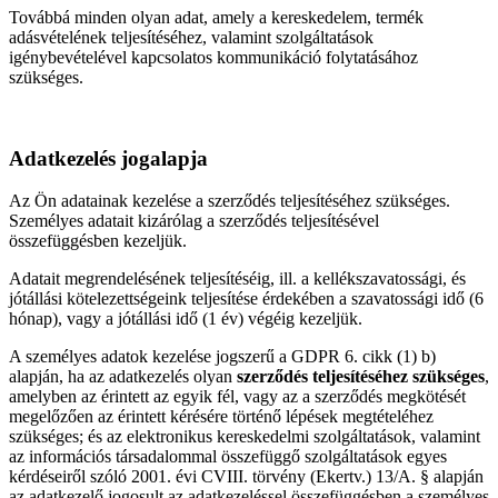
Továbbá minden olyan adat, amely a kereskedelem, termék
adásvételének teljesítéséhez, valamint szolgáltatások
igénybevételével kapcsolatos kommunikáció folytatásához
szükséges.
Adatkezelés jogalapja
Az Ön adatainak kezelése a szerződés teljesítéséhez szükséges.
Személyes adatait kizárólag a szerződés teljesítésével
összefüggésben kezeljük.
Adatait megrendelésének teljesítéséig, ill. a kellékszavatossági, és
jótállási kötelezettségeink teljesítése érdekében a szavatossági idő (6
hónap), vagy a jótállási idő (1 év) végéig kezeljük.
A személyes adatok kezelése jogszerű a GDPR 6. cikk (1) b)
alapján, ha az adatkezelés olyan
szerződés teljesítéséhez szükséges
,
amelyben az érintett az egyik fél, vagy az a szerződés megkötését
megelőzően az érintett kérésére történő lépések megtételéhez
szükséges; és az elektronikus kereskedelmi szolgáltatások, valamint
az információs társadalommal összefüggő szolgáltatások egyes
kérdéseiről szóló 2001. évi CVIII. törvény (Ekertv.) 13/A. § alapján
az adatkezelő jogosult az adatkezeléssel összefüggésben a személyes