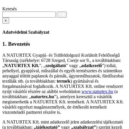
Keresés
×
Adatvédelmi Szabályzat
1. Bevezetés
A NATURTEX Gyapjú- és Tollfeldolgozó Korlátolt Felelősségű
Társaság (székhelye: 6728 Szeged, Cserje sor 9., a továbbiakban:
„
NATURTEX Kft.
”, „
szolgáltató
” vagy „
adatkezelő
”) tollal,
pehellyel, gyapjúval, műszállal és egyéb természetes és szintetikus
anyaggal töltött paplanok és párnák, ágyneműhuzatok, fürdőszobai
textíliák stb. (a továbbiakban:
termék
) gyártásával és
forgalmazásával foglalkozik. A NATURTEX Kft. online rendszert
nyújt vásárlói részére az alábbi weboldalon
www.naturtex.hu
(a
továbbiakban: „
naturtex.hu
”), amelyen keresztül a vásárlók
megismerhetik a NATURTEX Kft. termékeit. A NATURTEX Kft.
vásárlói egyrészt magánszemélyek, de értékesíti termékeit
viszonteladó partnerei részére is.
A NATURTEX Kft. mint adatkezelő jelen adatkezelési tájékoztató
(a továbbiakban:
„tájékoztató”
vagy
„szabályzat”
) szerint kezeli