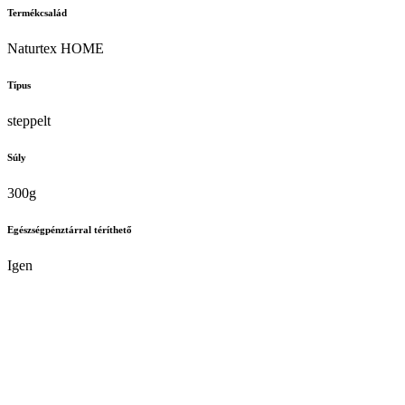
Termékcsalád
Naturtex HOME
Típus
steppelt
Súly
300g
Egészségpénztárral téríthető
Igen