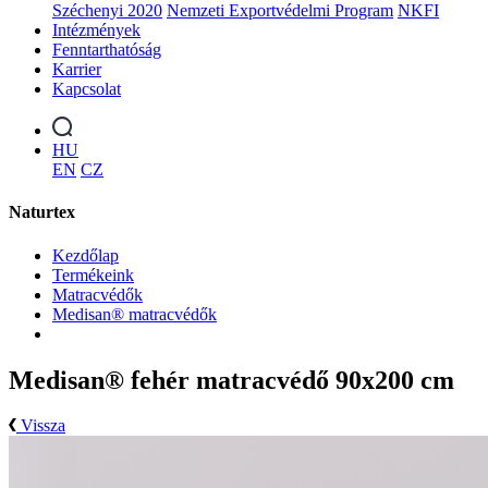
Széchenyi 2020
Nemzeti Exportvédelmi Program
NKFI
Intézmények
Fenntarthatóság
Karrier
Kapcsolat
HU
EN
CZ
Naturtex
Kezdőlap
Termékeink
Matracvédők
Medisan® matracvédők
Medisan® fehér matracvédő 90x200 cm
Vissza