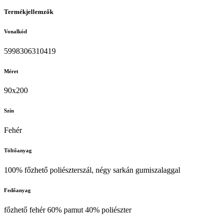
Termékjellemzők
Vonalkód
5998306310419
Méret
90x200
Szín
Fehér
Töltőanyag
100% főzhető poliészterszál, négy sarkán gumiszalaggal
Fedőanyag
főzhető fehér 60% pamut 40% poliészter