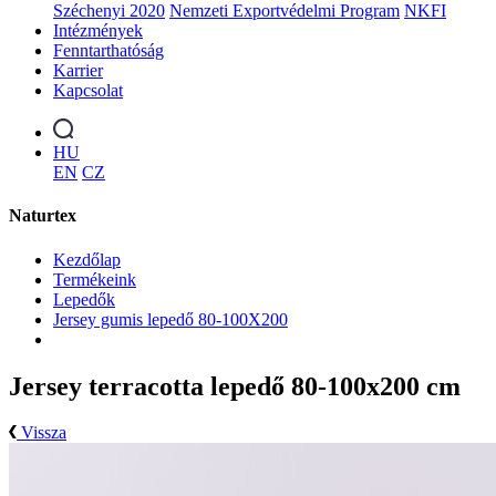
Széchenyi 2020
Nemzeti Exportvédelmi Program
NKFI
Intézmények
Fenntarthatóság
Karrier
Kapcsolat
HU
EN
CZ
Naturtex
Kezdőlap
Termékeink
Lepedők
Jersey gumis lepedő 80-100X200
Jersey terracotta lepedő 80-100x200 cm
Vissza