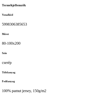
Termékjellemzők
Vonalkód
5998306385653
Méret
80-100x200
Szín
cserép
Töltőanyag
Fedőanyag
100% pamut jersey, 150g/m2