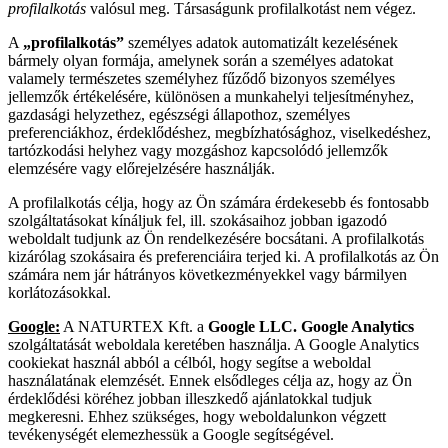
profilalkotás
valósul meg. Társaságunk profilalkotást nem végez.
A
„profilalkotás”
személyes adatok automatizált kezelésének
bármely olyan formája, amelynek során a személyes adatokat
valamely természetes személyhez fűződő bizonyos személyes
jellemzők értékelésére, különösen a munkahelyi teljesítményhez,
gazdasági helyzethez, egészségi állapothoz, személyes
preferenciákhoz, érdeklődéshez, megbízhatósághoz, viselkedéshez,
tartózkodási helyhez vagy mozgáshoz kapcsolódó jellemzők
elemzésére vagy előrejelzésére használják.
A profilalkotás célja, hogy az Ön számára érdekesebb és fontosabb
szolgáltatásokat kínáljuk fel, ill. szokásaihoz jobban igazodó
weboldalt tudjunk az Ön rendelkezésére bocsátani. A profilalkotás
kizárólag szokásaira és preferenciáira terjed ki. A profilalkotás az Ön
számára nem jár hátrányos következményekkel vagy bármilyen
korlátozásokkal.
Google:
A NATURTEX Kft. a
Google LLC. Google Analytics
szolgáltatását weboldala keretében használja. A Google Analytics
cookiekat használ abból a célból, hogy segítse a weboldal
használatának elemzését. Ennek elsődleges célja az, hogy az Ön
érdeklődési köréhez jobban illeszkedő ajánlatokkal tudjuk
megkeresni. Ehhez szükséges, hogy weboldalunkon végzett
tevékenységét elemezhessük a Google segítségével.