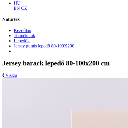
HU
EN
CZ
Naturtex
Kezdőlap
Termékeink
Lepedők
Jersey gumis lepedő 80-100X200
Jersey barack lepedő 80-100x200 cm
Vissza