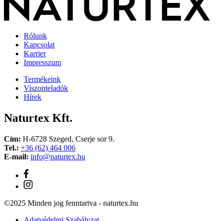
Rólunk
Kapcsolat
Karrier
Impresszum
Termékeink
Viszonteladók
Hírek
Naturtex Kft.
Cím:
H-6728 Szeged, Cserje sor 9.
Tel.:
+36 (62) 464 006
E-mail:
info@naturtex.hu
©2025 Minden jog fenntartva - naturtex.hu
Adatvédelmi Szabályzat