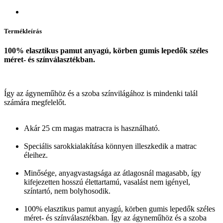
Termékleírás
100% elasztikus pamut anyagú, körben gumis lepedők széles
méret- és színválasztékban.
Így az ágyneműhöz és a szoba színvilágához is mindenki talál
számára megfelelőt.
Akár 25 cm magas matracra is használható.
Speciális sarokkialakítása könnyen illeszkedik a matrac
éleihez.
Minősége, anyagvastagsága az átlagosnál magasabb, így
kifejezetten hosszú élettartamú, vasalást nem igényel,
színtartó, nem bolyhosodik.
100% elasztikus pamut anyagú, körben gumis lepedők széles
méret- és színválasztékban. Így az ágyneműhöz és a szoba