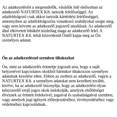
Az adatkezelésért a megrendelők, vásárlók felé elsősorban az
adatkezelő NATURTEX Kft. tartozik felelősséggel. Az
adatfeldolgozó csak akkor tartozik kártérítési felelősséggel,
amennyiben az adatfeldolgozóra vonatkozó szabályokat szegte meg,
vagy nem követte az adatkezelő jogszerű utasításait. Az adatkezelő
által elkövetett hibákért kizárólag maga az adatkezelő felel. A
NATURTEX Kft. tehát közvetlenül Öntől kapja meg az Ön
személyes adatait.
Ön az adatkezeléssel szemben tiltakozhat
Ön, mint az adatkezelés érintettje jogosult arra, hogy a saját
helyzetével kapcsolatos okokból bármikor tiltakozzon személyes
adatainak kezelése ellen. Ebben az esetben az adatkezelő, vagyis a
NATURTEX Kft. a személyes adatokat nem kezelheti tovább,
kivéve, ha az adatkezelő bizonyítja, hogy az adatkezelést olyan
kényszerítő erejű jogos okok indokolják, amelyek elsőbbséget
élveznek az érintett érdekeivel, jogaival és szabadságaival szemben,
vagy amelyek jogi igények előterjesztéséhez, érvényesítéséhez vagy
védelméhez kapcsolódnak.