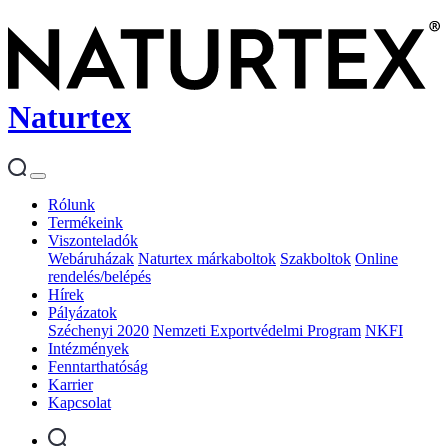
Naturtex
Rólunk
Termékeink
Viszonteladók
Webáruházak
Naturtex márkaboltok
Szakboltok
Online
rendelés/belépés
Hírek
Pályázatok
Széchenyi 2020
Nemzeti Exportvédelmi Program
NKFI
Intézmények
Fenntarthatóság
Karrier
Kapcsolat