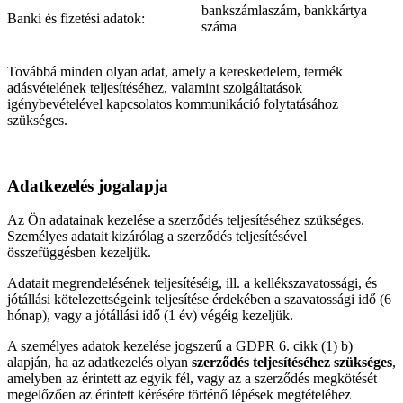
bankszámlaszám, bankkártya
Banki és fizetési adatok:
száma
Továbbá minden olyan adat, amely a kereskedelem, termék
adásvételének teljesítéséhez, valamint szolgáltatások
igénybevételével kapcsolatos kommunikáció folytatásához
szükséges.
Adatkezelés jogalapja
Az Ön adatainak kezelése a szerződés teljesítéséhez szükséges.
Személyes adatait kizárólag a szerződés teljesítésével
összefüggésben kezeljük.
Adatait megrendelésének teljesítéséig, ill. a kellékszavatossági, és
jótállási kötelezettségeink teljesítése érdekében a szavatossági idő (6
hónap), vagy a jótállási idő (1 év) végéig kezeljük.
A személyes adatok kezelése jogszerű a GDPR 6. cikk (1) b)
alapján, ha az adatkezelés olyan
szerződés teljesítéséhez szükséges
,
amelyben az érintett az egyik fél, vagy az a szerződés megkötését
megelőzően az érintett kérésére történő lépések megtételéhez