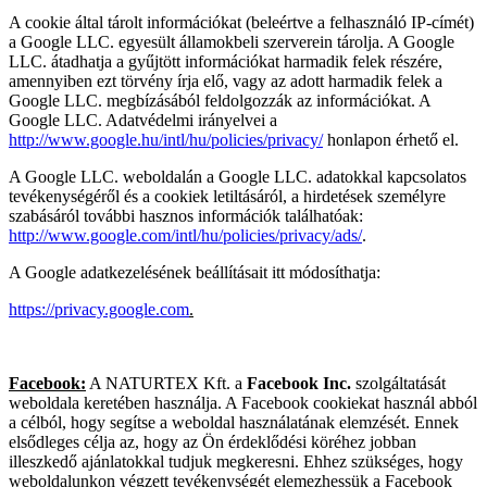
A cookie által tárolt információkat (beleértve a felhasználó IP-címét)
a Google LLC. egyesült államokbeli szerverein tárolja. A Google
LLC. átadhatja a gyűjtött információkat harmadik felek részére,
amennyiben ezt törvény írja elő, vagy az adott harmadik felek a
Google LLC. megbízásából feldolgozzák az információkat. A
Google LLC. Adatvédelmi irányelvei a
http://www.google.hu/intl/hu/policies/privacy/
honlapon érhető el.
A Google LLC. weboldalán a Google LLC. adatokkal kapcsolatos
tevékenységéről és a cookiek letiltásáról, a hirdetések személyre
szabásáról további hasznos információk találhatóak:
http://www.google.com/intl/hu/policies/privacy/ads/
.
A Google adatkezelésének beállításait itt módosíthatja:
https://privacy.google.com
.
Facebook:
A NATURTEX Kft. a
Facebook Inc.
szolgáltatását
weboldala keretében használja. A Facebook cookiekat használ abból
a célból, hogy segítse a weboldal használatának elemzését. Ennek
elsődleges célja az, hogy az Ön érdeklődési köréhez jobban
illeszkedő ajánlatokkal tudjuk megkeresni. Ehhez szükséges, hogy
weboldalunkon végzett tevékenységét elemezhessük a Facebook