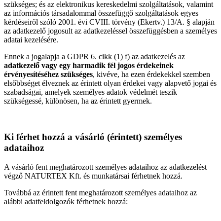
szükséges; és az elektronikus kereskedelmi szolgáltatások, valamint
az információs társadalommal összefüggő szolgáltatások egyes
kérdéseiről szóló 2001. évi CVIII. törvény (Ekertv.) 13/A. § alapján
az adatkezelő jogosult az adatkezeléssel összefüggésben a személyes
adatai kezelésére.
Ennek a jogalapja a GDPR 6. cikk (1) f) az adatkezelés az
adatkezelő vagy egy harmadik fél jogos érdekeinek
érvényesítéséhez szükséges
, kivéve, ha ezen érdekekkel szemben
elsőbbséget élveznek az érintett olyan érdekei vagy alapvető jogai és
szabadságai, amelyek személyes adatok védelmét teszik
szükségessé, különösen, ha az érintett gyermek.
Ki férhet hozzá a vásárló (érintett) személyes
adataihoz
A vásárló fent meghatározott személyes adataihoz az adatkezelést
végző NATURTEX Kft. és munkatársai férhetnek hozzá.
Továbbá az érintett fent meghatározott személyes adataihoz az
alábbi adatfeldolgozók férhetnek hozzá: