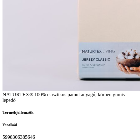
NATURTEX® 100% elasztikus pamut anyagú, körben gumis
lepedő
Termékjellemzők
Vonalkód
5998306385646