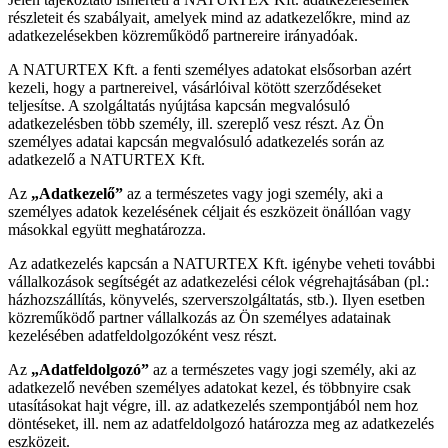
részleteit és szabályait, amelyek mind az adatkezelőkre, mind az
adatkezelésekben közreműködő partnereire irányadóak.
A NATURTEX Kft. a fenti személyes adatokat elsősorban azért
kezeli, hogy a partnereivel, vásárlóival kötött szerződéseket
teljesítse. A szolgáltatás nyújtása kapcsán megvalósuló
adatkezelésben több személy, ill. szereplő vesz részt. Az Ön
személyes adatai kapcsán megvalósuló adatkezelés során az
adatkezelő a NATURTEX Kft.
Az
„Adatkezelő”
az a természetes vagy jogi személy, aki a
személyes adatok kezelésének céljait és eszközeit önállóan vagy
másokkal együtt meghatározza.
Az adatkezelés kapcsán a NATURTEX Kft. igénybe veheti további
vállalkozások segítségét az adatkezelési célok végrehajtásában (pl.:
házhozszállítás, könyvelés, szerverszolgáltatás, stb.). Ilyen esetben
közreműködő partner vállalkozás az Ön személyes adatainak
kezelésében adatfeldolgozóként vesz részt.
Az
„Adatfeldolgozó”
az a természetes vagy jogi személy, aki az
adatkezelő nevében személyes adatokat kezel, és többnyire csak
utasításokat hajt végre, ill. az adatkezelés szempontjából nem hoz
döntéseket, ill. nem az adatfeldolgozó határozza meg az adatkezelés
eszközeit.