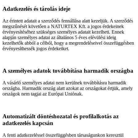
Adatkezelés és tárolás ideje
Az érintett adatait a szerződés fennállása alatt kezeljük. A szerződés
megszűnését követően a NATURTEX Kft. a jogos érdekeinek
érvényesítéséhez szükséges személyes adatait kezelheti. Ennek
alapján személyes adatai az általános 5 éves elévülési ideig
kezelhetők abból a célból, hogy a megrendeléseivel összefüggésben
érvényesíthessék jogos érdekeiket.
A személyes adatok továbbítása harmadik országba
A vásárló személyes adatai nem kerülnek továbbításra harmadik
országba. Harmadik ország alatt azokat az országokat értjük, amely
országok nem tagjai az Európai Uniónak.
Automatizált döntéshozatal és profilalkotás az
adatkezelés kapcsán
A fenti adatkezeléssel összefüggésben társaságunkon keresztül