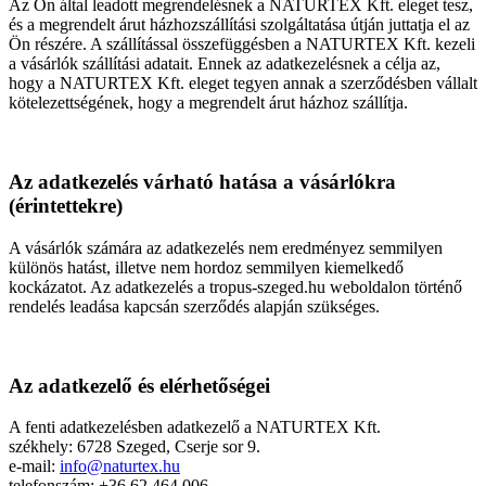
Az Ön által leadott megrendelésnek a NATURTEX Kft. eleget tesz,
és a megrendelt árut házhozszállítási szolgáltatása útján juttatja el az
Ön részére. A szállítással összefüggésben a NATURTEX Kft. kezeli
a vásárlók szállítási adatait. Ennek az adatkezelésnek a célja az,
hogy a NATURTEX Kft. eleget tegyen annak a szerződésben vállalt
kötelezettségének, hogy a megrendelt árut házhoz szállítja.
Az adatkezelés várható hatása a vásárlókra
(érintettekre)
A vásárlók számára az adatkezelés nem eredményez semmilyen
különös hatást, illetve nem hordoz semmilyen kiemelkedő
kockázatot. Az adatkezelés a tropus-szeged.hu weboldalon történő
rendelés leadása kapcsán szerződés alapján szükséges.
Az adatkezelő és elérhetőségei
A fenti adatkezelésben adatkezelő a NATURTEX Kft.
székhely: 6728 Szeged, Cserje sor 9.
e-mail:
info@naturtex.hu
telefonszám: +36 62 464 006