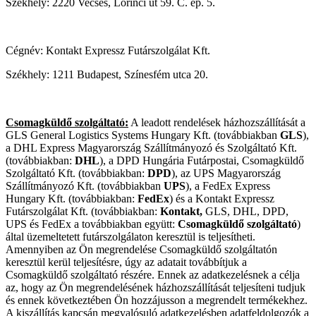
Székhely: 2220 Vecsés, Lőrinci út 59. C. ép. 5.
Cégnév: Kontakt Expressz Futárszolgálat Kft.
Székhely: 1211 Budapest, Színesfém utca 20.
Csomagküldő szolgáltató
:
A leadott rendelések házhozszállítását a
GLS General Logistics Systems Hungary Kft. (továbbiakban
GLS
),
a DHL Express Magyarország Szállítmányozó és Szolgáltató Kft.
(továbbiakban:
DHL
), a DPD Hungária Futárpostai, Csomagküldő
Szolgáltató Kft. (továbbiakban:
DPD
), az UPS Magyarország
Szállítmányozó Kft. (továbbiakban
UPS
), a FedEx Express
Hungary Kft. (továbbiakban:
FedEx
) és a Kontakt Expressz
Futárszolgálat Kft. (továbbiakban:
Kontakt,
GLS, DHL, DPD,
UPS és FedEx a továbbiakban együtt:
Csomagküldő szolgáltató
)
által üzemeltetett futárszolgálaton keresztül is teljesítheti.
Amennyiben az Ön megrendelése Csomagküldő szolgáltatón
keresztül kerül teljesítésre, úgy az adatait továbbítjuk a
Csomagküldő szolgáltató részére. Ennek az adatkezelésnek a célja
az, hogy az Ön megrendelésének házhozszállítását teljesíteni tudjuk
és ennek következtében Ön hozzájusson a megrendelt termékekhez.
A kiszállítás kapcsán megvalósuló adatkezelésben adatfeldolgozók a