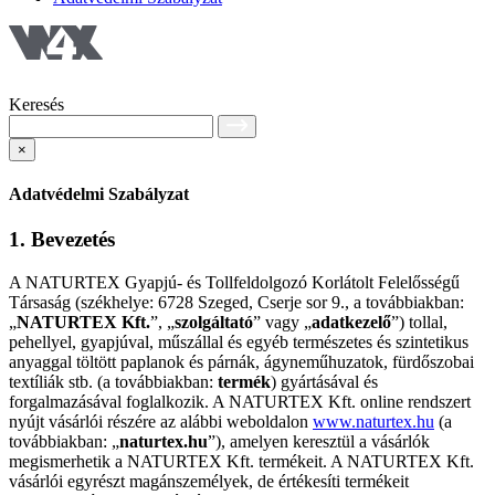
Keresés
×
Adatvédelmi Szabályzat
1. Bevezetés
A NATURTEX Gyapjú- és Tollfeldolgozó Korlátolt Felelősségű
Társaság (székhelye: 6728 Szeged, Cserje sor 9., a továbbiakban:
„
NATURTEX Kft.
”, „
szolgáltató
” vagy „
adatkezelő
”) tollal,
pehellyel, gyapjúval, műszállal és egyéb természetes és szintetikus
anyaggal töltött paplanok és párnák, ágyneműhuzatok, fürdőszobai
textíliák stb. (a továbbiakban:
termék
) gyártásával és
forgalmazásával foglalkozik. A NATURTEX Kft. online rendszert
nyújt vásárlói részére az alábbi weboldalon
www.naturtex.hu
(a
továbbiakban: „
naturtex.hu
”), amelyen keresztül a vásárlók
megismerhetik a NATURTEX Kft. termékeit. A NATURTEX Kft.
vásárlói egyrészt magánszemélyek, de értékesíti termékeit