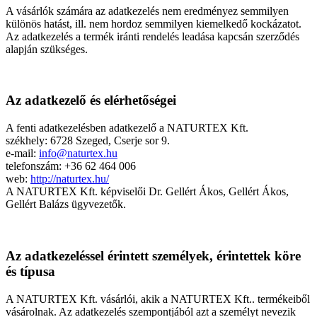
A vásárlók számára az adatkezelés nem eredményez semmilyen
különös hatást, ill. nem hordoz semmilyen kiemelkedő kockázatot.
Az adatkezelés a termék iránti rendelés leadása kapcsán szerződés
alapján szükséges.
Az adatkezelő és elérhetőségei
A fenti adatkezelésben adatkezelő a NATURTEX Kft.
székhely: 6728 Szeged, Cserje sor 9.
e-mail:
info@naturtex.hu
telefonszám: +36 62 464 006
web:
http://naturtex.hu/
A NATURTEX Kft. képviselői Dr. Gellért Ákos, Gellért Ákos,
Gellért Balázs ügyvezetők.
Az adatkezeléssel érintett személyek, érintettek köre
és típusa
A NATURTEX Kft. vásárlói, akik a NATURTEX Kft.. termékeiből
vásárolnak. Az adatkezelés szempontjából azt a személyt nevezik