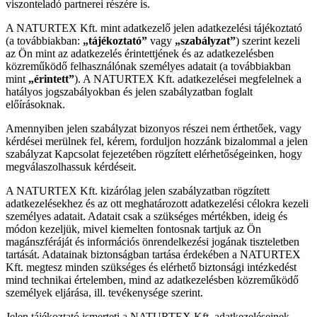
viszonteladó partnerei részére is.
A NATURTEX Kft. mint adatkezelő jelen adatkezelési tájékoztató
(a továbbiakban:
„tájékoztató”
vagy
„szabályzat”
) szerint kezeli
az Ön mint az adatkezelés érintettjének és az adatkezelésben
közreműködő felhasználónak személyes adatait (a továbbiakban
mint
„érintett”
). A NATURTEX Kft. adatkezelései megfelelnek a
hatályos jogszabályokban és jelen szabályzatban foglalt
előírásoknak.
Amennyiben jelen szabályzat bizonyos részei nem érthetőek, vagy
kérdései merülnek fel, kérem, forduljon hozzánk bizalommal a jelen
szabályzat Kapcsolat fejezetében rögzített elérhetőségeinken, hogy
megválaszolhassuk kérdéseit.
A NATURTEX Kft. kizárólag jelen szabályzatban rögzített
adatkezelésekhez és az ott meghatározott adatkezelési célokra kezeli
személyes adatait. Adatait csak a szükséges mértékben, ideig és
módon kezeljük, mivel kiemelten fontosnak tartjuk az Ön
magánszféráját és információs önrendelkezési jogának tiszteletben
tartását. Adatainak biztonságban tartása érdekében a NATURTEX
Kft. megtesz minden szükséges és elérhető biztonsági intézkedést
mind technikai értelemben, mind az adatkezelésben közreműködő
személyek eljárása, ill. tevékenysége szerint.
Jelen tájékoztató ismerteti a NATURTEX Kft. adatkezeléseinek