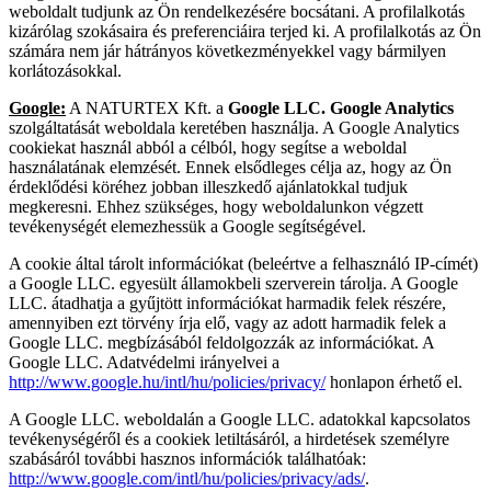
weboldalt tudjunk az Ön rendelkezésére bocsátani. A profilalkotás
kizárólag szokásaira és preferenciáira terjed ki. A profilalkotás az Ön
számára nem jár hátrányos következményekkel vagy bármilyen
korlátozásokkal.
Google:
A NATURTEX Kft. a
Google LLC. Google Analytics
szolgáltatását weboldala keretében használja. A Google Analytics
cookiekat használ abból a célból, hogy segítse a weboldal
használatának elemzését. Ennek elsődleges célja az, hogy az Ön
érdeklődési köréhez jobban illeszkedő ajánlatokkal tudjuk
megkeresni. Ehhez szükséges, hogy weboldalunkon végzett
tevékenységét elemezhessük a Google segítségével.
A cookie által tárolt információkat (beleértve a felhasználó IP-címét)
a Google LLC. egyesült államokbeli szerverein tárolja. A Google
LLC. átadhatja a gyűjtött információkat harmadik felek részére,
amennyiben ezt törvény írja elő, vagy az adott harmadik felek a
Google LLC. megbízásából feldolgozzák az információkat. A
Google LLC. Adatvédelmi irányelvei a
http://www.google.hu/intl/hu/policies/privacy/
honlapon érhető el.
A Google LLC. weboldalán a Google LLC. adatokkal kapcsolatos
tevékenységéről és a cookiek letiltásáról, a hirdetések személyre
szabásáról további hasznos információk találhatóak:
http://www.google.com/intl/hu/policies/privacy/ads/
.