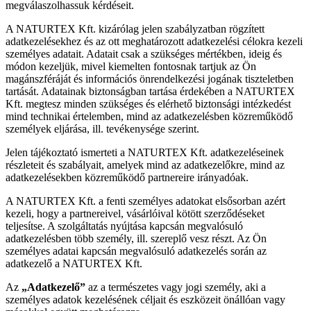
megválaszolhassuk kérdéseit.
A NATURTEX Kft. kizárólag jelen szabályzatban rögzített
adatkezelésekhez és az ott meghatározott adatkezelési célokra kezeli
személyes adatait. Adatait csak a szükséges mértékben, ideig és
módon kezeljük, mivel kiemelten fontosnak tartjuk az Ön
magánszféráját és információs önrendelkezési jogának tiszteletben
tartását. Adatainak biztonságban tartása érdekében a NATURTEX
Kft. megtesz minden szükséges és elérhető biztonsági intézkedést
mind technikai értelemben, mind az adatkezelésben közreműködő
személyek eljárása, ill. tevékenysége szerint.
Jelen tájékoztató ismerteti a NATURTEX Kft. adatkezeléseinek
részleteit és szabályait, amelyek mind az adatkezelőkre, mind az
adatkezelésekben közreműködő partnereire irányadóak.
A NATURTEX Kft. a fenti személyes adatokat elsősorban azért
kezeli, hogy a partnereivel, vásárlóival kötött szerződéseket
teljesítse. A szolgáltatás nyújtása kapcsán megvalósuló
adatkezelésben több személy, ill. szereplő vesz részt. Az Ön
személyes adatai kapcsán megvalósuló adatkezelés során az
adatkezelő a NATURTEX Kft.
Az
„Adatkezelő”
az a természetes vagy jogi személy, aki a
személyes adatok kezelésének céljait és eszközeit önállóan vagy