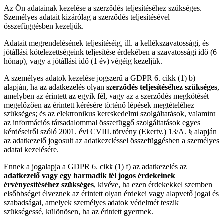
Az Ön adatainak kezelése a szerződés teljesítéséhez szükséges.
Személyes adatait kizárólag a szerződés teljesítésével
összefüggésben kezeljük.
Adatait megrendelésének teljesítéséig, ill. a kellékszavatossági, és
jótállási kötelezettségeink teljesítése érdekében a szavatossági idő (6
hónap), vagy a jótállási idő (1 év) végéig kezeljük.
A személyes adatok kezelése jogszerű a GDPR 6. cikk (1) b)
alapján, ha az adatkezelés olyan
szerződés teljesítéséhez szükséges
,
amelyben az érintett az egyik fél, vagy az a szerződés megkötését
megelőzően az érintett kérésére történő lépések megtételéhez
szükséges; és az elektronikus kereskedelmi szolgáltatások, valamint
az információs társadalommal összefüggő szolgáltatások egyes
kérdéseiről szóló 2001. évi CVIII. törvény (Ekertv.) 13/A. § alapján
az adatkezelő jogosult az adatkezeléssel összefüggésben a személyes
adatai kezelésére.
Ennek a jogalapja a GDPR 6. cikk (1) f) az adatkezelés az
adatkezelő vagy egy harmadik fél jogos érdekeinek
érvényesítéséhez szükséges
, kivéve, ha ezen érdekekkel szemben
elsőbbséget élveznek az érintett olyan érdekei vagy alapvető jogai és
szabadságai, amelyek személyes adatok védelmét teszik
szükségessé, különösen, ha az érintett gyermek.