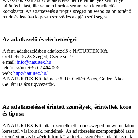
A vásárlók számára az adatkezelés nem eredményez semmilyen
különös hatást, illetve nem hordoz semmilyen kiemelkedő
kockázatot. Az adatkezelés a tropus-szeged.hu weboldalon történő
rendelés leadása kapcsán szerződés alapján szükséges.
Az adatkezelő és elérhetőségei
A fenti adatkezelésben adatkezelő a NATURTEX Kft.
székhely: 6728 Szeged, Cserje sor 9.
e-mail:
info@naturtex.hu
telefonszám: +36 62 464 006
web:
http://naturtex.hu/
A NATURTEX Kft. képviselői Dr. Gellért Ákos, Gellért Ákos,
Gellért Balázs ügyvezetők.
Az adatkezeléssel érintett személyek, érintettek köre
és típusa
A NATURTEX Kft. által üzemeltetett tropus-szeged.hu weboldalon
keresztül vásárolnak, rendelnek. Az adatkezelés szempontjából azt a
személyt nevezik
„érintettnek”
, akinek a személyes adatát kezelik.