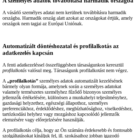
A személyes adatok továbbítása harmadik országba
A vásárló személyes adatai nem kerülnek továbbításra harmadik
országba. Harmadik ország alatt azokat az országokat értjük, amely
országok nem tagjai az Európai Uniónak.
Automatizált döntéshozatal és profilalkotás az
adatkezelés kapcsán
A fenti adatkezeléssel összefüggésben társaságunkon keresztül
profilalkotás
valósul meg. Társaságunk profilalkotást nem végez.
A
„profilalkotás”
személyes adatok automatizált kezelésének
bármely olyan formája, amelynek során a személyes adatokat
valamely természetes személyhez fűződő bizonyos személyes
jellemzők értékelésére, különösen a munkahelyi teljesítményhez,
gazdasági helyzethez, egészségi állapothoz, személyes
preferenciákhoz, érdeklődéshez, megbízhatósághoz, viselkedéshez,
tartózkodási helyhez vagy mozgáshoz kapcsolódó jellemzők
elemzésére vagy előrejelzésére használják.
A profilalkotás célja, hogy az Ön számára érdekesebb és fontosabb
szolgáltatásokat kínáljuk fel, ill. szokásaihoz jobban igazodó