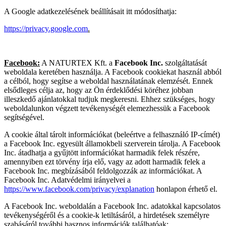
A Google adatkezelésének beállításait itt módosíthatja:
https://privacy.google.com
.
Facebook:
A NATURTEX Kft. a
Facebook Inc.
szolgáltatását
weboldala keretében használja. A Facebook cookiekat használ abból
a célból, hogy segítse a weboldal használatának elemzését. Ennek
elsődleges célja az, hogy az Ön érdeklődési köréhez jobban
illeszkedő ajánlatokkal tudjuk megkeresni. Ehhez szükséges, hogy
weboldalunkon végzett tevékenységét elemezhessük a Facebook
segítségével.
A cookie által tárolt információkat (beleértve a felhasználó IP-címét)
a Facebook Inc. egyesült államokbeli szerverein tárolja. A Facebook
Inc. átadhatja a gyűjtött információkat harmadik felek részére,
amennyiben ezt törvény írja elő, vagy az adott harmadik felek a
Facebook Inc. megbízásából feldolgozzák az információkat. A
Facebook Inc. Adatvédelmi irányelvei a
https://www.facebook.com/privacy/explanation
honlapon érhető el.
A Facebook Inc. weboldalán a Facebook Inc. adatokkal kapcsolatos
tevékenységéről és a cookie-k letiltásáról, a hirdetések személyre
szabásáról további hasznos információk találhatóak: