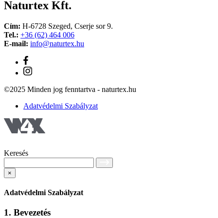
Naturtex Kft.
Cím:
H-6728 Szeged, Cserje sor 9.
Tel.:
+36 (62) 464 006
E-mail:
info@naturtex.hu
©2025 Minden jog fenntartva - naturtex.hu
Adatvédelmi Szabályzat
Keresés
×
Adatvédelmi Szabályzat
1. Bevezetés