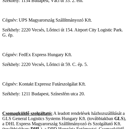
Székhely: 1134 Budapest, Váci út 33. 2. em.
Cégnév: UPS Magyarország Szállítmányozó Kft.
Székhely: 2220 Vecsés, Lőrinci út 154. Airport City Logistic Park.
G. ép.
Cégnév: FedEx Express Hungary Kft.
Székhely: 2220 Vecsés, Lőrinci út 59. C. ép. 5.
Cégnév: Kontakt Expressz Futárszolgálat Kft.
Székhely: 1211 Budapest, Színesfém utca 20.
Csomagküldő szolgáltató
:
A leadott rendelések házhozszállítását a
GLS General Logistics Systems Hungary Kft. (továbbiakban
GLS
),
a DHL Express Magyarország Szállítmányozó és Szolgáltató Kft.
(továbbiakban:
DHL
), a DPD Hungária Futárpostai, Csomagküldő