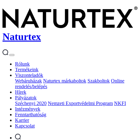
Naturtex
Rólunk
Termékeink
Viszonteladók
Webáruházak
Naturtex márkaboltok
Szakboltok
Online
rendelés/belépés
Hírek
Pályázatok
Széchenyi 2020
Nemzeti Exportvédelmi Program
NKFI
Intézmények
Fenntarthatóság
Karrier
Kapcsolat