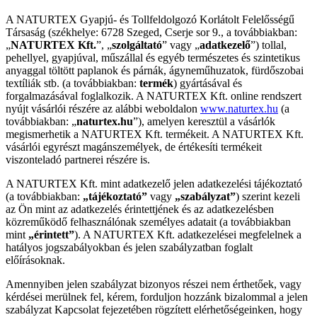
A NATURTEX Gyapjú- és Tollfeldolgozó Korlátolt Felelősségű
Társaság (székhelye: 6728 Szeged, Cserje sor 9., a továbbiakban:
„
NATURTEX Kft.
”, „
szolgáltató
” vagy „
adatkezelő
”) tollal,
pehellyel, gyapjúval, műszállal és egyéb természetes és szintetikus
anyaggal töltött paplanok és párnák, ágyneműhuzatok, fürdőszobai
textíliák stb. (a továbbiakban:
termék
) gyártásával és
forgalmazásával foglalkozik. A NATURTEX Kft. online rendszert
nyújt vásárlói részére az alábbi weboldalon
www.naturtex.hu
(a
továbbiakban: „
naturtex.hu
”), amelyen keresztül a vásárlók
megismerhetik a NATURTEX Kft. termékeit. A NATURTEX Kft.
vásárlói egyrészt magánszemélyek, de értékesíti termékeit
viszonteladó partnerei részére is.
A NATURTEX Kft. mint adatkezelő jelen adatkezelési tájékoztató
(a továbbiakban:
„tájékoztató”
vagy
„szabályzat”
) szerint kezeli
az Ön mint az adatkezelés érintettjének és az adatkezelésben
közreműködő felhasználónak személyes adatait (a továbbiakban
mint
„érintett”
). A NATURTEX Kft. adatkezelései megfelelnek a
hatályos jogszabályokban és jelen szabályzatban foglalt
előírásoknak.
Amennyiben jelen szabályzat bizonyos részei nem érthetőek, vagy
kérdései merülnek fel, kérem, forduljon hozzánk bizalommal a jelen
szabályzat Kapcsolat fejezetében rögzített elérhetőségeinken, hogy