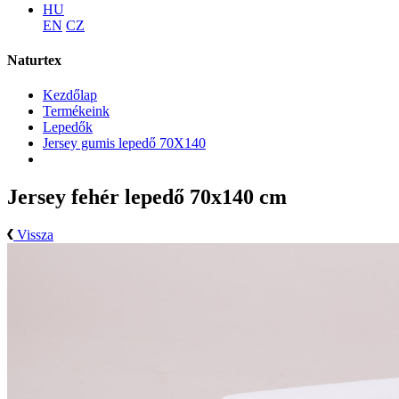
HU
EN
CZ
Naturtex
Kezdőlap
Termékeink
Lepedők
Jersey gumis lepedő 70X140
Jersey fehér lepedő 70x140 cm
Vissza