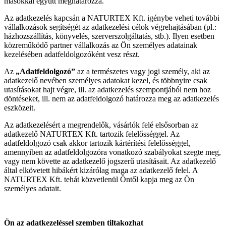
másokkal együtt meghatározza.
Az adatkezelés kapcsán a NATURTEX Kft. igénybe veheti további
vállalkozások segítségét az adatkezelési célok végrehajtásában (pl.:
házhozszállítás, könyvelés, szerverszolgáltatás, stb.). Ilyen esetben
közreműködő partner vállalkozás az Ön személyes adatainak
kezelésében adatfeldolgozóként vesz részt.
Az
„Adatfeldolgozó”
az a természetes vagy jogi személy, aki az
adatkezelő nevében személyes adatokat kezel, és többnyire csak
utasításokat hajt végre, ill. az adatkezelés szempontjából nem hoz
döntéseket, ill. nem az adatfeldolgozó határozza meg az adatkezelés
eszközeit.
Az adatkezelésért a megrendelők, vásárlók felé elsősorban az
adatkezelő NATURTEX Kft. tartozik felelősséggel. Az
adatfeldolgozó csak akkor tartozik kártérítési felelősséggel,
amennyiben az adatfeldolgozóra vonatkozó szabályokat szegte meg,
vagy nem követte az adatkezelő jogszerű utasításait. Az adatkezelő
által elkövetett hibákért kizárólag maga az adatkezelő felel. A
NATURTEX Kft. tehát közvetlenül Öntől kapja meg az Ön
személyes adatait.
Ön az adatkezeléssel szemben tiltakozhat