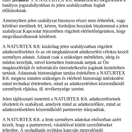
hatályos jogszabályokban és jelen szabályzatban foglalt
előírásoknak.
Amennyiben jelen szabályzat bizonyos részei nem érthetőek, vagy
kérdései merülnek fel, kérem, forduljon hozzánk bizalommal a jelen
szabályzat Kapcsolat fejezetében rögzített elérhetőségeinken, hogy
megválaszolhassuk kérdéseit.
A NATURTEX Kft. kizárólag jelen szabályzatban rögzített
adatkezelésekhez és az ott meghatározott adatkezelési célokra kezeli
személyes adatait. Adatait csak a szükséges mértékben, ideig és
módon kezeljük, mivel kiemelten fontosnak tartjuk az Ön
magánszféráját és információs önrendelkezési jogának tiszteletben
tartását. Adatainak biztonságban tartása érdekében a NATURTEX
Kft. megtesz minden szükséges és elérhető biztonsági intézkedést
mind technikai értelemben, mind az adatkezelésben közreműködő
személyek eljárása, ill. tevékenysége szerint.
Jelen tájékoztató ismerteti a NATURTEX Kft. adatkezeléseinek
részleteit és szabályait, amelyek mind az adatkezelőkre, mind az
adatkezelésekben közreműködő partnereire irányadóak.
A NATURTEX Kft. a fenti személyes adatokat elsősorban azért
kezeli, hogy a partnereivel, vásárlóival kötött szerződéseket
teljesítse. A szolgáltatás nyújtása kapcsán megvalósuló