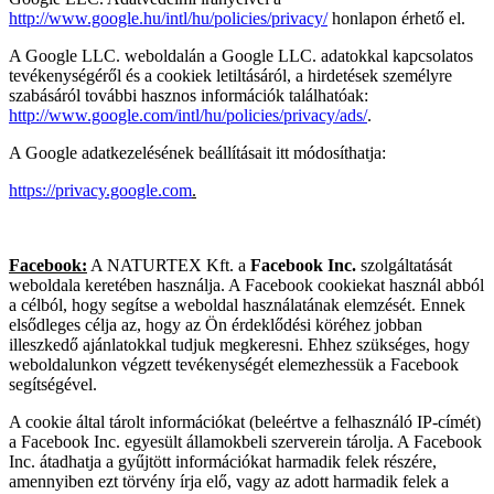
http://www.google.hu/intl/hu/policies/privacy/
honlapon érhető el.
A Google LLC. weboldalán a Google LLC. adatokkal kapcsolatos
tevékenységéről és a cookiek letiltásáról, a hirdetések személyre
szabásáról további hasznos információk találhatóak:
http://www.google.com/intl/hu/policies/privacy/ads/
.
A Google adatkezelésének beállításait itt módosíthatja:
https://privacy.google.com
.
Facebook:
A NATURTEX Kft. a
Facebook Inc.
szolgáltatását
weboldala keretében használja. A Facebook cookiekat használ abból
a célból, hogy segítse a weboldal használatának elemzését. Ennek
elsődleges célja az, hogy az Ön érdeklődési köréhez jobban
illeszkedő ajánlatokkal tudjuk megkeresni. Ehhez szükséges, hogy
weboldalunkon végzett tevékenységét elemezhessük a Facebook
segítségével.
A cookie által tárolt információkat (beleértve a felhasználó IP-címét)
a Facebook Inc. egyesült államokbeli szerverein tárolja. A Facebook
Inc. átadhatja a gyűjtött információkat harmadik felek részére,
amennyiben ezt törvény írja elő, vagy az adott harmadik felek a