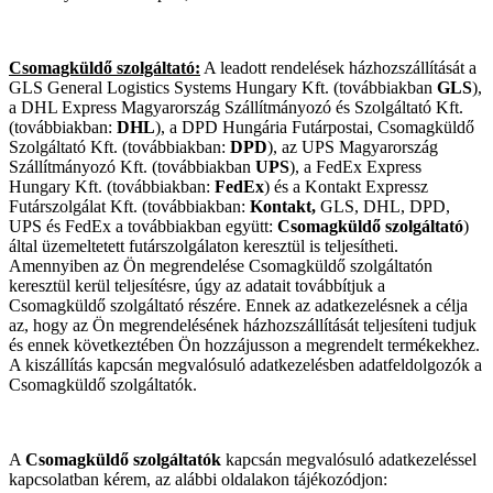
Csomagküldő szolgáltató
:
A leadott rendelések házhozszállítását a
GLS General Logistics Systems Hungary Kft. (továbbiakban
GLS
),
a DHL Express Magyarország Szállítmányozó és Szolgáltató Kft.
(továbbiakban:
DHL
), a DPD Hungária Futárpostai, Csomagküldő
Szolgáltató Kft. (továbbiakban:
DPD
), az UPS Magyarország
Szállítmányozó Kft. (továbbiakban
UPS
), a FedEx Express
Hungary Kft. (továbbiakban:
FedEx
) és a Kontakt Expressz
Futárszolgálat Kft. (továbbiakban:
Kontakt,
GLS, DHL, DPD,
UPS és FedEx a továbbiakban együtt:
Csomagküldő szolgáltató
)
által üzemeltetett futárszolgálaton keresztül is teljesítheti.
Amennyiben az Ön megrendelése Csomagküldő szolgáltatón
keresztül kerül teljesítésre, úgy az adatait továbbítjuk a
Csomagküldő szolgáltató részére. Ennek az adatkezelésnek a célja
az, hogy az Ön megrendelésének házhozszállítását teljesíteni tudjuk
és ennek következtében Ön hozzájusson a megrendelt termékekhez.
A kiszállítás kapcsán megvalósuló adatkezelésben adatfeldolgozók a
Csomagküldő szolgáltatók.
A
Csomagküldő szolgáltatók
kapcsán megvalósuló adatkezeléssel
kapcsolatban kérem, az alábbi oldalakon tájékozódjon: