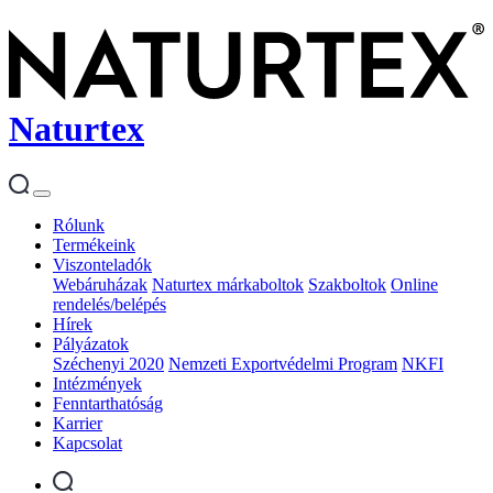
Naturtex
Rólunk
Termékeink
Viszonteladók
Webáruházak
Naturtex márkaboltok
Szakboltok
Online
rendelés/belépés
Hírek
Pályázatok
Széchenyi 2020
Nemzeti Exportvédelmi Program
NKFI
Intézmények
Fenntarthatóság
Karrier
Kapcsolat