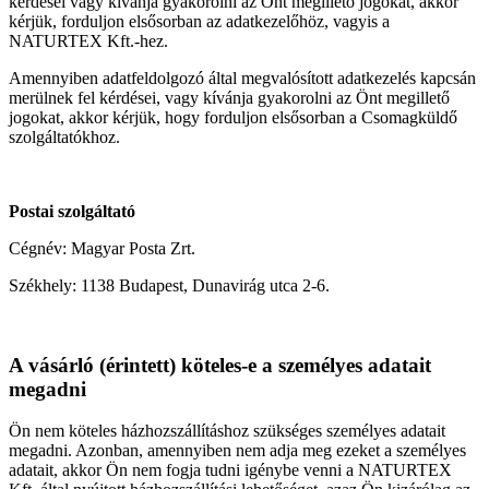
kérdései vagy kívánja gyakorolni az Önt megillető jogokat, akkor
kérjük, forduljon elsősorban az adatkezelőhöz, vagyis a
NATURTEX Kft.-hez.
Amennyiben adatfeldolgozó által megvalósított adatkezelés kapcsán
merülnek fel kérdései, vagy kívánja gyakorolni az Önt megillető
jogokat, akkor kérjük, hogy forduljon elsősorban a Csomagküldő
szolgáltatókhoz.
Postai szolgáltató
Cégnév: Magyar Posta Zrt.
Székhely: 1138 Budapest, Dunavirág utca 2-6.
A vásárló (érintett) köteles-e a személyes adatait
megadni
Ön nem köteles házhozszállításhoz szükséges személyes adatait
megadni. Azonban, amennyiben nem adja meg ezeket a személyes
adatait, akkor Ön nem fogja tudni igénybe venni a NATURTEX