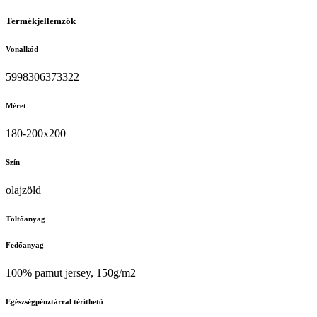
Termékjellemzők
Vonalkód
5998306373322
Méret
180-200x200
Szín
olajzöld
Töltőanyag
Fedőanyag
100% pamut jersey, 150g/m2
Egészségpénztárral téríthető