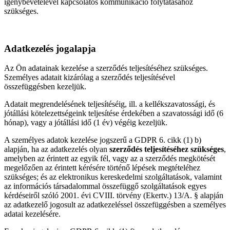
igénybevételével kapcsolatos kommunikáció folytatásához
szükséges.
Adatkezelés jogalapja
Az Ön adatainak kezelése a szerződés teljesítéséhez szükséges.
Személyes adatait kizárólag a szerződés teljesítésével
összefüggésben kezeljük.
Adatait megrendelésének teljesítéséig, ill. a kellékszavatossági, és
jótállási kötelezettségeink teljesítése érdekében a szavatossági idő (6
hónap), vagy a jótállási idő (1 év) végéig kezeljük.
A személyes adatok kezelése jogszerű a GDPR 6. cikk (1) b)
alapján, ha az adatkezelés olyan
szerződés teljesítéséhez szükséges
,
amelyben az érintett az egyik fél, vagy az a szerződés megkötését
megelőzően az érintett kérésére történő lépések megtételéhez
szükséges; és az elektronikus kereskedelmi szolgáltatások, valamint
az információs társadalommal összefüggő szolgáltatások egyes
kérdéseiről szóló 2001. évi CVIII. törvény (Ekertv.) 13/A. § alapján
az adatkezelő jogosult az adatkezeléssel összefüggésben a személyes
adatai kezelésére.