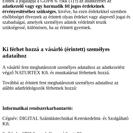
Ennek a jogalapja a GDPR 6. cikk (1) f) az adatkezelés az
adatkezelő vagy egy harmadik fél jogos érdekeinek
érvényesítéséhez szükséges
, kivéve, ha ezen érdekekkel szemben
elsőbbséget élveznek az érintett olyan érdekei vagy alapvető jogai és
szabadságai, amelyek személyes adatok védelmét teszik
szükségessé, különösen, ha az érintett gyermek.
Ki férhet hozzá a vásárló (érintett) személyes
adataihoz
A vásárló fent meghatározott személyes adataihoz az adatkezelést
végző NATURTEX Kft. és munkatársai férhetnek hozzá.
Továbbá az érintett fent meghatározott személyes adataihoz az
alábbi adatfeldolgozók férhetnek hozzá:
Informatikai rendszerkarbantartó:
Cégnév: DIGITAL Számitástechnikai Kereskedelmi- és Szolgáltató
Kft.