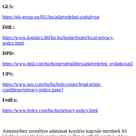
GLS:
https://gls-group.eu/HU/hu/adatvedelmi-szabalyzat
DHL:
https://www.logistics.dhl/hu-hu/home/footer/local-privacy-
notice.html
DPD:
https://www.dpd.com/hu/home/siteutilities/adatvedelmi_nyilatkozat2
UPS:
https://www.ups.com/hu/hu/help-center/legal-terms-
conditions/privacy-notice.page?
FedEx:
https://www.fedex.com/hu-hu/privacy-policy.html
Amennyiben személyes adatainak kezelése kapcsán merülnek fel