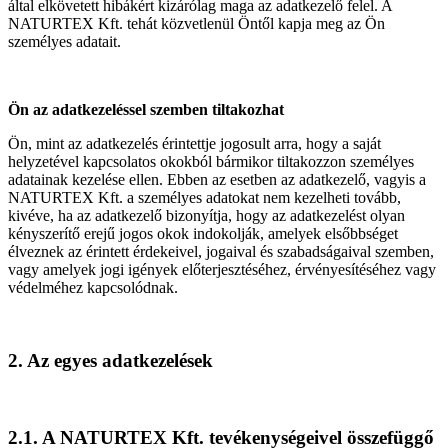
által elkövetett hibákért kizárólag maga az adatkezelő felel. A
NATURTEX Kft. tehát közvetlenül Öntől kapja meg az Ön
személyes adatait.
Ön az adatkezeléssel szemben tiltakozhat
Ön, mint az adatkezelés érintettje jogosult arra, hogy a saját
helyzetével kapcsolatos okokból bármikor tiltakozzon személyes
adatainak kezelése ellen. Ebben az esetben az adatkezelő, vagyis a
NATURTEX Kft. a személyes adatokat nem kezelheti tovább,
kivéve, ha az adatkezelő bizonyítja, hogy az adatkezelést olyan
kényszerítő erejű jogos okok indokolják, amelyek elsőbbséget
élveznek az érintett érdekeivel, jogaival és szabadságaival szemben,
vagy amelyek jogi igények előterjesztéséhez, érvényesítéséhez vagy
védelméhez kapcsolódnak.
2. Az egyes adatkezelések
2.1. A NATURTEX Kft. tevékenységeivel összefüggő