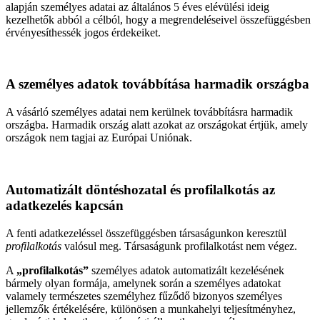
alapján személyes adatai az általános 5 éves elévülési ideig
kezelhetők abból a célból, hogy a megrendeléseivel összefüggésben
érvényesíthessék jogos érdekeiket.
A személyes adatok továbbítása harmadik országba
A vásárló személyes adatai nem kerülnek továbbításra harmadik
országba. Harmadik ország alatt azokat az országokat értjük, amely
országok nem tagjai az Európai Uniónak.
Automatizált döntéshozatal és profilalkotás az
adatkezelés kapcsán
A fenti adatkezeléssel összefüggésben társaságunkon keresztül
profilalkotás
valósul meg. Társaságunk profilalkotást nem végez.
A
„profilalkotás”
személyes adatok automatizált kezelésének
bármely olyan formája, amelynek során a személyes adatokat
valamely természetes személyhez fűződő bizonyos személyes
jellemzők értékelésére, különösen a munkahelyi teljesítményhez,