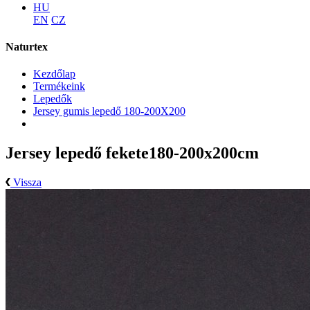
HU
EN
CZ
Naturtex
Kezdőlap
Termékeink
Lepedők
Jersey gumis lepedő 180-200X200
Jersey lepedő fekete180-200x200cm
Vissza