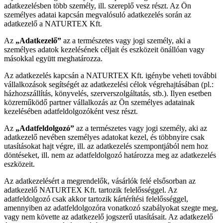
adatkezelésben több személy, ill. szereplő vesz részt. Az Ön
személyes adatai kapcsán megvalósuló adatkezelés során az
adatkezelő a NATURTEX Kft.
Az
„Adatkezelő”
az a természetes vagy jogi személy, aki a
személyes adatok kezelésének céljait és eszközeit önállóan vagy
másokkal együtt meghatározza.
Az adatkezelés kapcsán a NATURTEX Kft. igénybe veheti további
vállalkozások segítségét az adatkezelési célok végrehajtásában (pl.:
házhozszállítás, könyvelés, szerverszolgáltatás, stb.). Ilyen esetben
közreműködő partner vállalkozás az Ön személyes adatainak
kezelésében adatfeldolgozóként vesz részt.
Az
„Adatfeldolgozó”
az a természetes vagy jogi személy, aki az
adatkezelő nevében személyes adatokat kezel, és többnyire csak
utasításokat hajt végre, ill. az adatkezelés szempontjából nem hoz
döntéseket, ill. nem az adatfeldolgozó határozza meg az adatkezelés
eszközeit.
Az adatkezelésért a megrendelők, vásárlók felé elsősorban az
adatkezelő NATURTEX Kft. tartozik felelősséggel. Az
adatfeldolgozó csak akkor tartozik kártérítési felelősséggel,
amennyiben az adatfeldolgozóra vonatkozó szabályokat szegte meg,
vagy nem követte az adatkezelő jogszerű utasításait. Az adatkezelő