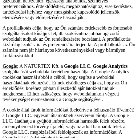
gazdasági helyzethez, egészségi állapothoz, személyes
preferenciákhoz, érdeklődéshez, megbízhatósághoz, viselkedéshez,
tartózkodási helyhez vagy mozgáshoz kapcsolódó jellemzők
elemzésére vagy előrejelzésére használják.
A profilalkotás célja, hogy az Ön számára érdekesebb és fontosabb
szolgáltatásokat kínáljuk fel, ill. szokásaihoz jobban igazodó
weboldalt tudjunk az Ön rendelkezésére bocsátani. A profilalkotás
kizárólag szokásaira és preferenciáira terjed ki. A profilalkotás az Ön
számára nem jár hátrányos következményekkel vagy bármilyen
korlátozásokkal.
Google:
A NATURTEX Kft. a
Google LLC. Google Analytics
szolgáltatását weboldala keretében használja. A Google Analytics
cookiekat használ abból a célból, hogy segítse a weboldal
használatának elemzését. Ennek elsődleges célja az, hogy az Ön
érdeklődési köréhez jobban illeszkedő ajánlatokkal tudjuk
megkeresni. Ehhez szükséges, hogy weboldalunkon végzett
tevékenységét elemezhessük a Google segítségével.
A cookie által tárolt információkat (beleértve a felhasználó IP-címét)
a Google LLC. egyesült államokbeli szerverein tárolja. A Google
LLC. átadhatja a gyűjtött információkat harmadik felek részére,
amennyiben ezt törvény írja elő, vagy az adott harmadik felek a
Google LLC. megbízásából feldolgozzák az információkat. A
Google LLC. Adatvédelmi irányelvei a