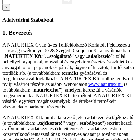
×
Adatvédelmi Szabályzat
1. Bevezetés
A NATURTEX Gyapjú- és Tollfeldolgozó Korlátolt Felelősségű
Társaság (székhelye: 6728 Szeged, Cserje sor 9., a továbbiakban:
„
NATURTEX Kft.
”, „
szolgáltató
” vagy „
adatkezelő
”) tollal,
pehellyel, gyapjúval, műszállal és egyéb természetes és szintetikus
anyaggal töltött paplanok és párnák, ágyneműhuzatok, fürdőszobai
textíliák stb. (a továbbiakban:
termék
) gyártásával és
forgalmazásával foglalkozik. A NATURTEX Kft. online rendszert
nyújt vásárlói részére az alábbi weboldalon
www.naturtex.hu
(a
továbbiakban: „
naturtex.hu
”), amelyen keresztül a vásárlók
megismerhetik a NATURTEX Kft. termékeit. A NATURTEX Kft.
vásárlói egyrészt magánszemélyek, de értékesíti termékeit
viszonteladó partnerei részére is.
A NATURTEX Kft. mint adatkezelő jelen adatkezelési tájékoztató
(a továbbiakban:
„tájékoztató”
vagy
„szabályzat”
) szerint kezeli
az Ön mint az adatkezelés érintettjének és az adatkezelésben
közreműködő felhasználónak személyes adatait (a továbbiakban
mint
„érintett”
). A NATURTEX Kft. adatkezelései megfelelnek a