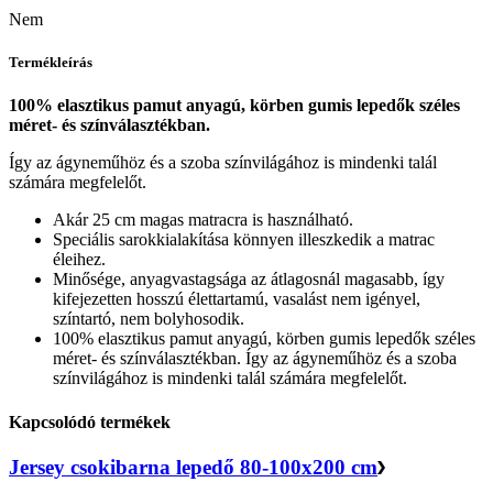
Nem
Termékleírás
100% elasztikus pamut anyagú, körben gumis lepedők széles
méret- és színválasztékban.
Így az ágyneműhöz és a szoba színvilágához is mindenki talál
számára megfelelőt.
Akár 25 cm magas matracra is használható.
Speciális sarokkialakítása könnyen illeszkedik a matrac
éleihez.
Minősége, anyagvastagsága az átlagosnál magasabb, így
kifejezetten hosszú élettartamú, vasalást nem igényel,
színtartó, nem bolyhosodik.
100% elasztikus pamut anyagú, körben gumis lepedők széles
méret- és színválasztékban. Így az ágyneműhöz és a szoba
színvilágához is mindenki talál számára megfelelőt.
Kapcsolódó termékek
Jersey csokibarna lepedő 80-100x200 cm