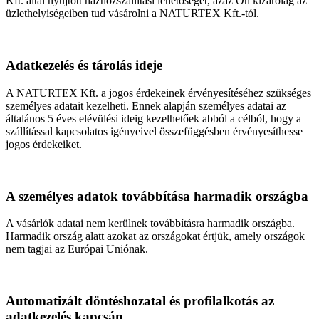
Kft. által nyújtott házhozszállítási lehetőséget, azaz Ön kizárólag az
üzlethelyiségeiben tud vásárolni a NATURTEX Kft.-tól.
Adatkezelés és tárolás ideje
A NATURTEX Kft. a jogos érdekeinek érvényesítéséhez szükséges
személyes adatait kezelheti. Ennek alapján személyes adatai az
általános 5 éves elévülési ideig kezelhetőek abból a célból, hogy a
szállítással kapcsolatos igényeivel összefüggésben érvényesíthesse
jogos érdekeiket.
A személyes adatok továbbítása harmadik országba
A vásárlók adatai nem kerülnek továbbításra harmadik országba.
Harmadik ország alatt azokat az országokat értjük, amely országok
nem tagjai az Európai Uniónak.
Automatizált döntéshozatal és profilalkotás az
adatkezelés kapcsán