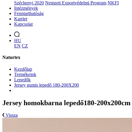
Széchenyi 2020
Nemzeti Exportvédelmi Program
NKFI
Intézmények
Fenntarthatóság
Karrier
Kapcsolat
HU
EN
CZ
Naturtex
Kezdőlap
Termékeink
Lepedők
Jersey gumis lepedő 180-200X200
Jersey homokbarna lepedő180-200x200cm
Vissza