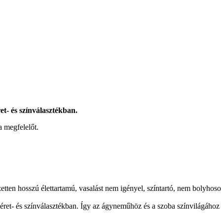
t- és színválasztékban.
a megfelelőt.
tten hosszú élettartamú, vasalást nem igényel, színtartó, nem bolyhoso
et- és színválasztékban. Így az ágyneműhöz és a szoba színvilágához i