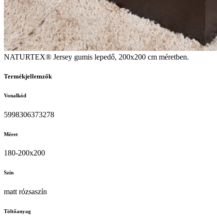
NATURTEX® Jersey gumis lepedő, 200x200 cm méretben.
Termékjellemzők
Vonalkód
5998306373278
Méret
180-200x200
Szín
matt rózsaszín
Töltőanyag