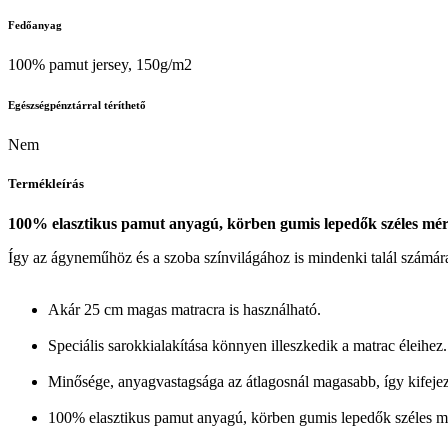
Fedőanyag
100% pamut jersey, 150g/m2
Egészségpénztárral téríthető
Nem
Termékleírás
100% elasztikus pamut anyagú, körben gumis lepedők széles mére
Így az ágyneműhöz és a szoba színvilágához is mindenki talál számár
Akár 25 cm magas matracra is használható.
Speciális sarokkialakítása könnyen illeszkedik a matrac éleihez.
Minősége, anyagvastagsága az átlagosnál magasabb, így kifejeze
100% elasztikus pamut anyagú, körben gumis lepedők széles mér